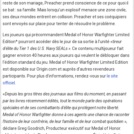
reste de son mariage, Preacher prend conscience de ce pour quoi il
se bat : sa famille. Mais lorsqu'un explosif menace une zone civile,
ses deux mondes entrent en collision. Preacher et ses coéquipiers
sont envoyés sur place pour tenter de résoudre le problème.
Les joueurs qui précommandent Medal of Honor Warfighter Limited
Edition* pourront accéder dès le jour de sa sortie à l’unité «
tireur
d'élite du Tier 1 des U.S. Navy SEALs »
. Ce contenu multijoueur fait
gagner environ 40 heures aux joueurs qui veulent le débloquer dans
l'édition standard du jeu. Medal of Honor Warfighter Limited Edition
est disponible sur Origin.com et auprès d'autres revendeurs
participants. Pour plus d'informations, rendez-vous sur
le site
officiel
.
«
Depuis les gros titres des journaux aux films du moment, en passant
par les livres récemment édités, tout le monde parle des opérations
spéciales et de ses combattants d'élite qui protègent notre liberté.
Medal of Honor Warfighter donne à ces agents une chance de raconter
l'histoire de leur confrérie, de leur famille et de leur combat quotidien »
,
déclare Greg Goodrich, Producteur exécutif sur Medal of Honor.