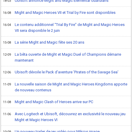
Ubisoft annonce Might and Magic Elemental Guardians
18-03
Might and Magic Heroes VII et Trial by Fire sont disponibles
16-08
Le contenu additionnel “Trial By Fire” de Might and Magic Heroes
16-04
VII sera disponible le 2 juin
La série Might and Magic fête ses 20 ans
15-08
La bêta ouverte de Might et Magic Duel of Champions démarre
12-09
maintenant
Ubisoft dévoile le Pack d'aventure 'Pirates of the Savage Sea'
12-06
La nouvelle saison de Might and Magic Heroes Kingdoms apporte
11-09
de nouveau contenus
Might and Magic Clash of Heroes arrive sur PC
11-08
Avec Logitech et Ubisoft, découvrez en exclusivité le nouveau jeu
11-06
Might et Magic Heroes VI
Un nouveau trailer de jeu vidéo pour Mikros image
10-09