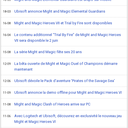
Ubisoft annonce Might and Magic Elemental Guardians
18-03
Might and Magic Heroes VII et Trial by Fire sont disponibles
16-08
Le contenu additionnel “Trial By Fire” de Might and Magic Heroes
16-04
VII sera disponible le 2 juin
La série Might and Magic fête ses 20 ans
15-08
La bêta ouverte de Might et Magic Duel of Champions démarre
12-09
maintenant
Ubisoft dévoile le Pack d'aventure 'Pirates of the Savage Sea'
12-06
Ubisoft annonce la demo offline pour Might and Magic Heroes VI
11-09
Might and Magic Clash of Heroes arrive sur PC
11-08
Avec Logitech et Ubisoft, découvrez en exclusivité le nouveau jeu
11-06
Might et Magic Heroes VI