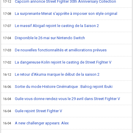
Capcom annonce Street Fighter 30th Anniversary Collection
17-12
La surprenante Menat s'apprête à imposer son style original
17-08
Le massif Abigail rejoint le casting de la Saison 2
17-07
Disponible le 26 mai sur Nintendo Switch
17-04
De nouvelles fonctionnalités et améliorations prévues
17-03
La dangereuse Kolin rejoint le casting de Street Fighter V
17-02
Le retour d’Akuma marque le début de la saison 2
16-12
Sortie du mode Histoire Cinématique : Balrog rejoint Ibuki
16-06
Guile vous donne rendez-vous le 29 avril dans Street Fighter V
16-04
Guile rejoint Street Fighter V
16-04
A new challenger appears: Alex
16-04