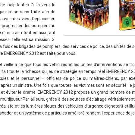
e palpitantes à travers le
anisation sans faille afin de
sauver des vies. Déplacer en
re progresser des pompiers au
te d’un crash tout en assurant
ssés, telle est sa mission. Si
a fois des brigades de pompiers, des services de police, des unités de 
ge EMERGENCY 2012 est faite pour vous.
t veille à ce que tous les véhicules et les unités d’interventions se t
 fait toute la richesse du jeu de stratégie en temps réel EMERGENCY 2
hicules et le personnel – officiers de police ou maîtres-chiens, par e
 après un sinistre. Une fois que toutes les victimes sont en sécurité, le 
ation et éviter le drame. EMERGENCY 2012 propose un grand nombre de m
multijoueur.Par ailleurs, grâce à des sources d’éclairage véritablemen
réaliste et les lumières bleues des véhicules d’urgence clignotent et ill
shader et un système de particules amélioré rendent l’expérience de j