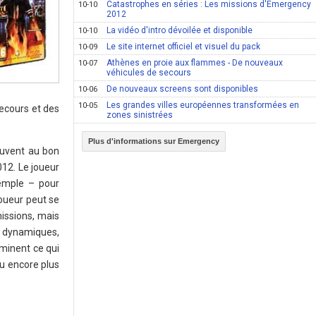
Catastrophes en séries : Les missions d'Emergency
10-10
2012
La vidéo d'intro dévoilée et disponible
10-10
Le site internet officiel et visuel du pack
10-09
Athènes en proie aux flammes - De nouveaux
10-07
véhicules de secours
De nouveaux screens sont disponibles
10-06
Les grandes villes européennes transformées en
10-05
secours et des
zones sinistrées
Plus d'informations sur Emergency
rouvent au bon
012. Le joueur
xemple – pour
joueur peut se
issions, mais
t dynamiques,
uminent ce qui
eu encore plus