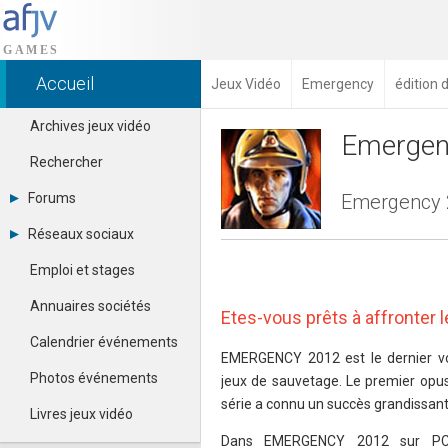
Accueil
Jeux Vidéo
Emergency
édition 
Archives jeux vidéo
Emergen
Rechercher
Forums
Emergency 2
Tous les forums
Réseaux sociaux
Créer un compte
Dailymotion
Se connecter
Emploi et stages
Facebook
Contacter un modérateur
Google+
Annuaires sociétés
Etes-vous prêts à affronter
Instagram
Pinterest
Calendrier événements
Twitter
EMERGENCY 2012 est le dernier vol
Youtube
Photos événements
jeux de sauvetage. Le premier opus 
série a connu un succès grandissant
Livres jeux vidéo
Dans EMERGENCY 2012 sur PC, 