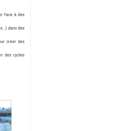
er face à des
s...) dans des
our créer des
on des cycles