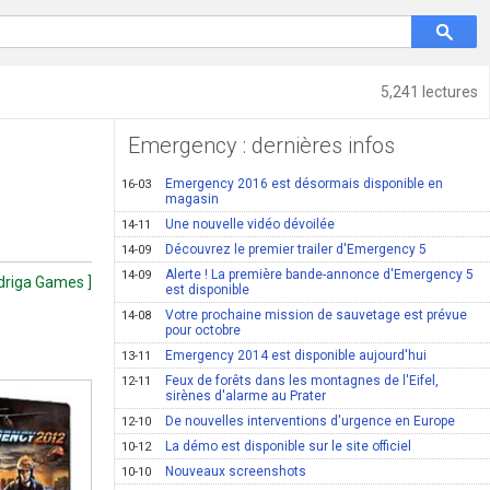
5,241 lectures
Emergency : dernières infos
Emergency 2016 est désormais disponible en
16-03
magasin
Une nouvelle vidéo dévoilée
14-11
Découvrez le premier trailer d'Emergency 5
14-09
Alerte ! La première bande-annonce d'Emergency 5
14-09
adriga Games ]
est disponible
Votre prochaine mission de sauvetage est prévue
14-08
pour octobre
Emergency 2014 est disponible aujourd'hui
13-11
Feux de forêts dans les montagnes de l'Eifel,
12-11
sirènes d'alarme au Prater
De nouvelles interventions d'urgence en Europe
12-10
La démo est disponible sur le site officiel
10-12
Nouveaux screenshots
10-10