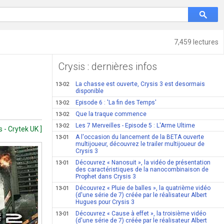
7,459 lectures
Crysis : dernières infos
La chasse est ouverte, Crysis 3 est desormais
13-02
disponible
Episode 6 : 'La fin des Temps'
13-02
Que la traque commence
13-02
Les 7 Merveilles - Episode 5 : L'Arme Ultime
13-02
 - Crytek UK ]
A l'occasion du lancement de la BETA ouverte
13-01
multijoueur, découvrez le trailer multijoueur de
Crysis 3
Découvrez « Nanosuit », la vidéo de présentation
13-01
des caractéristiques de la nanocombinaison de
Prophet dans Crysis 3
Découvrez « Pluie de balles », la quatrième vidéo
13-01
(d'une série de 7) créée par le réalisateur Albert
Hugues pour Crysis 3
Découvrez « Cause à effet », la troisième vidéo
13-01
(d'une série de 7) créée par le réalisateur Albert