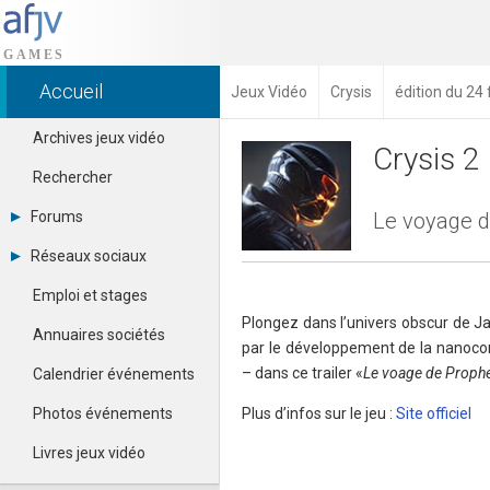
Accueil
Jeux Vidéo
Crysis
édition du 24 
Archives jeux vidéo
Crysis 2
Rechercher
Forums
Le voyage d
Tous les forums
Réseaux sociaux
Créer un compte
Dailymotion
Se connecter
Emploi et stages
Facebook
Contacter un modérateur
Plongez dans l’univers obscur de 
Google+
Annuaires sociétés
par le développement de la nanocom
Instagram
Pinterest
– dans ce trailer «
Le voage de Prophe
Calendrier événements
Twitter
Youtube
Photos événements
Plus d’infos sur le jeu :
Site officiel
Livres jeux vidéo