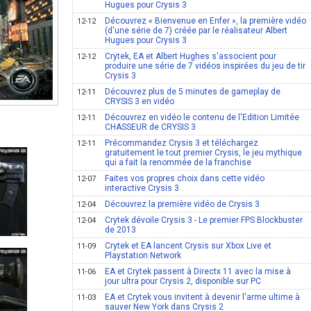
Hugues pour Crysis 3
Découvrez « Bienvenue en Enfer », la première vidéo
12-12
(d'une série de 7) créée par le réalisateur Albert
Hugues pour Crysis 3
Crytek, EA et Albert Hughes s'associent pour
12-12
produire une série de 7 vidéos inspirées du jeu de tir
Crysis 3
Découvrez plus de 5 minutes de gameplay de
12-11
CRYSIS 3 en vidéo
Découvrez en vidéo le contenu de l'Edition Limitée
12-11
CHASSEUR de CRYSIS 3
Précommandez Crysis 3 et téléchargez
12-11
gratuitement le tout premier Crysis, le jeu mythique
qui a fait la renommée de la franchise
Faites vos propres choix dans cette vidéo
12-07
interactive Crysis 3
Découvrez la première vidéo de Crysis 3
12-04
Crytek dévoile Crysis 3 - Le premier FPS Blockbuster
12-04
de 2013
Crytek et EA lancent Crysis sur Xbox Live et
11-09
Playstation Network
EA et Crytek passent à Directx 11 avec la mise à
11-06
jour ultra pour Crysis 2, disponible sur PC
EA et Crytek vous invitent à devenir l'arme ultime à
11-03
sauver New York dans Crysis 2