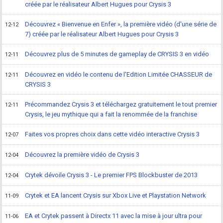
créée par le réalisateur Albert Hugues pour Crysis 3
Découvrez « Bienvenue en Enfer », la première vidéo (d'une série de
12-12
7) créée par le réalisateur Albert Hugues pour Crysis 3
Découvrez plus de 5 minutes de gameplay de CRYSIS 3 en vidéo
12-11
Découvrez en vidéo le contenu de l'Edition Limitée CHASSEUR de
12-11
CRYSIS 3
Précommandez Crysis 3 et téléchargez gratuitement le tout premier
12-11
Crysis, le jeu mythique qui a fait la renommée de la franchise
Faites vos propres choix dans cette vidéo interactive Crysis 3
12-07
Découvrez la première vidéo de Crysis 3
12-04
Crytek dévoile Crysis 3 - Le premier FPS Blockbuster de 2013
12-04
Crytek et EA lancent Crysis sur Xbox Live et Playstation Network
11-09
EA et Crytek passent à Directx 11 avec la mise à jour ultra pour
11-06