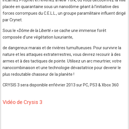
Incarnez Prophet et revenez à New York, où vous découvrirez la ville
placée en quarantaine sous un nanodôme géant à l’initiative des
forces corrompues du C.E.L.L., un groupe paramilitaire influent dirigé
par Crynet.
Sous le «
Dôme de la Liberté »
se cache une immense forêt
composée d’une végétation luxuriante,
de dangereux marais et de rivières tumultueuses. Pour survivre la
nature et les attaques extraterrestres, vous devrez recourir à des
armes et à des tactiques de pointe. Utilisez un arc meurtrier, votre
nanocombinaison et une technologie dévastatrice pour devenir le
plus redoutable chasseur de la planète !
CRYSIS 3 sera disponible enfévrier 2013 sur PC, PS3 & Xbox 360
Vidéo de Crysis 3