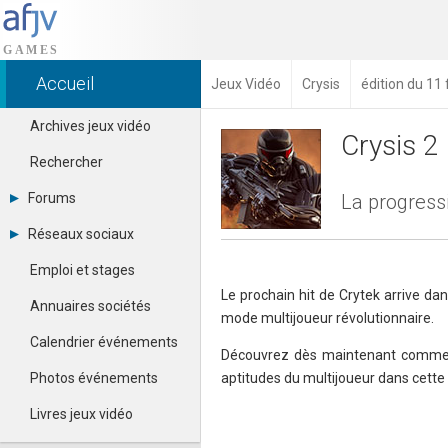
Accueil
Jeux Vidéo
Crysis
édition du 11 
Archives jeux vidéo
Crysis 2
Rechercher
Forums
La progress
Tous les forums
Réseaux sociaux
Créer un compte
Dailymotion
Se connecter
Emploi et stages
Facebook
Contacter un modérateur
Le prochain hit de Crytek arrive da
Google+
Annuaires sociétés
mode multijoueur révolutionnaire.
Instagram
Pinterest
Calendrier événements
Découvrez dès maintenant comment
Twitter
Youtube
Photos événements
aptitudes du multijoueur dans cette
Livres jeux vidéo