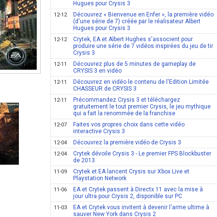
Hugues pour Crysis 3
Découvrez « Bienvenue en Enfer », la première vidéo
12-12
(d'une série de 7) créée par le réalisateur Albert
Hugues pour Crysis 3
Crytek, EA et Albert Hughes s'associent pour
12-12
produire une série de 7 vidéos inspirées du jeu de tir
Crysis 3
Découvrez plus de 5 minutes de gameplay de
12-11
CRYSIS 3 en vidéo
Découvrez en vidéo le contenu de l'Edition Limitée
12-11
CHASSEUR de CRYSIS 3
Précommandez Crysis 3 et téléchargez
12-11
gratuitement le tout premier Crysis, le jeu mythique
qui a fait la renommée de la franchise
Faites vos propres choix dans cette vidéo
12-07
interactive Crysis 3
Découvrez la première vidéo de Crysis 3
12-04
Crytek dévoile Crysis 3 - Le premier FPS Blockbuster
12-04
de 2013
Crytek et EA lancent Crysis sur Xbox Live et
11-09
Playstation Network
EA et Crytek passent à Directx 11 avec la mise à
11-06
jour ultra pour Crysis 2, disponible sur PC
EA et Crytek vous invitent à devenir l'arme ultime à
11-03
sauver New York dans Crysis 2