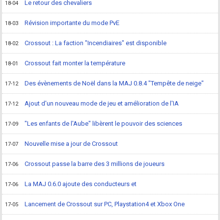
Le retour des chevaliers
18-04
Révision importante du mode PvE
18-03
Crossout : La faction "Incendiaires" est disponible
18-02
Crossout fait monter la température
18-01
Des évènements de Noël dans la MAJ 0.8.4 "Tempête de neige"
17-12
Ajout d'un nouveau mode de jeu et amélioration de l'IA
17-12
"Les enfants de l'Aube" libèrent le pouvoir des sciences
17-09
Nouvelle mise a jour de Crossout
17-07
Crossout passe la barre des 3 millions de joueurs
17-06
La MAJ 0.6.0 ajoute des conducteurs et
17-06
Lancement de Crossout sur PC, Playstation4 et Xbox One
17-05