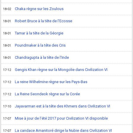
Chaka règne sur les Zoulous
18-02
Robert Bruce à la tête de l'Ecosse
18-01
Tamar à la tête de la Géorgie
18-01
Poundmaker à la tête des Cris
18-01
Chandragupta à la tête de l'Inde
18-01
Gengis Khan règne sur la Mongolie dans Civilization VI
17-12
La reine Wilhelmine règne sur les Pays-Bas
17-12
La Reine Seondeok règne sur la Corée
17-12
Jayavarman est à la tête des Khmers dans Civilization VI
17-10
Mise à jour de l'été 2017 pour Civilization VI disponible
17-07
La candace Amanitoré dirige la Nubie dans Civilization VI
17-07