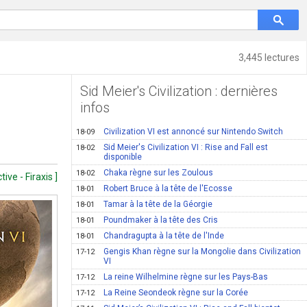
3,445 lectures
Sid Meier's Civilization : dernières
infos
Civilization VI est annoncé sur Nintendo Switch
18-09
Sid Meier's Civilization VI : Rise and Fall est
18-02
disponible
Chaka règne sur les Zoulous
18-02
ive - Firaxis ]
Robert Bruce à la tête de l'Ecosse
18-01
Tamar à la tête de la Géorgie
18-01
Poundmaker à la tête des Cris
18-01
Chandragupta à la tête de l'Inde
18-01
Gengis Khan règne sur la Mongolie dans Civilization
17-12
VI
La reine Wilhelmine règne sur les Pays-Bas
17-12
La Reine Seondeok règne sur la Corée
17-12