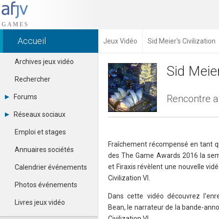
Accueil
Jeux Vidéo
Sid Meier's Civilization
Archives jeux vidéo
Sid Meier
Rechercher
Forums
Rencontre 
Tous les forums
Réseaux sociaux
Créer un compte
Dailymotion
Se connecter
Emploi et stages
Facebook
Contacter un modérateur
Fraîchement récompensé en tant que
Google+
Annuaires sociétés
des The Game Awards 2016 la sema
Instagram
Pinterest
et Firaxis révèlent une nouvelle vidé
Calendrier événements
Twitter
Civilization VI.
Youtube
Photos événements
Dans cette vidéo découvrez l'en
Livres jeux vidéo
Bean, le narrateur de la bande-ann
Civilization VI.