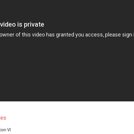
res
tion VI