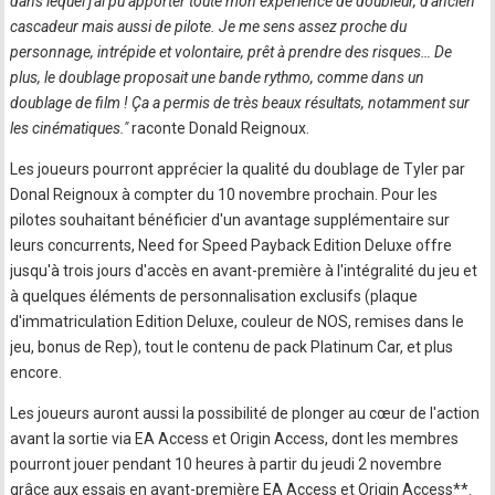
dans lequel j'ai pu apporter toute mon expérience de doubleur, d'ancien
cascadeur mais aussi de pilote. Je me sens assez proche du
personnage, intrépide et volontaire, prêt à prendre des risques… De
plus, le doublage proposait une bande rythmo, comme dans un
doublage de film ! Ça a permis de très beaux résultats, notamment sur
les cinématiques."
raconte Donald Reignoux.
Les joueurs pourront apprécier la qualité du doublage de Tyler par
Donal Reignoux à compter du 10 novembre prochain. Pour les
pilotes souhaitant bénéficier d'un avantage supplémentaire sur
leurs concurrents, Need for Speed Payback Edition Deluxe offre
jusqu'à trois jours d'accès en avant-première à l'intégralité du jeu et
à quelques éléments de personnalisation exclusifs (plaque
d'immatriculation Edition Deluxe, couleur de NOS, remises dans le
jeu, bonus de Rep), tout le contenu de pack Platinum Car, et plus
encore.
Les joueurs auront aussi la possibilité de plonger au cœur de l'action
avant la sortie via EA Access et Origin Access, dont les membres
pourront jouer pendant 10 heures à partir du jeudi 2 novembre
grâce aux essais en avant-première EA Access et Origin Access**.