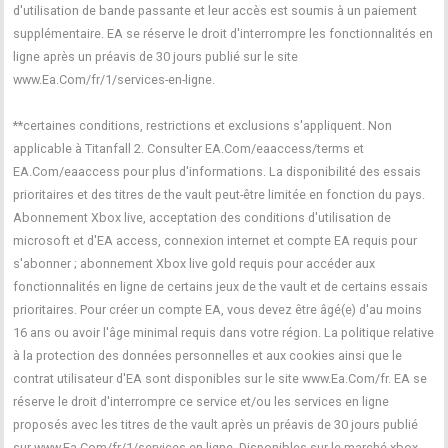
d'utilisation de bande passante et leur accès est soumis à un paiement
supplémentaire. EA se réserve le droit d'interrompre les fonctionnalités en
ligne après un préavis de 30 jours publié sur le site
www.Ea.Com/fr/1/services-en-ligne.
**certaines conditions, restrictions et exclusions s'appliquent. Non
applicable à Titanfall 2. Consulter EA.Com/eaaccess/terms et
EA.Com/eaaccess pour plus d'informations. La disponibilité des essais
prioritaires et des titres de the vault peut-être limitée en fonction du pays.
Abonnement Xbox live, acceptation des conditions d'utilisation de
microsoft et d'EA access, connexion internet et compte EA requis pour
s'abonner ; abonnement Xbox live gold requis pour accéder aux
fonctionnalités en ligne de certains jeux de the vault et de certains essais
prioritaires. Pour créer un compte EA, vous devez être âgé(e) d'au moins
16 ans ou avoir l'âge minimal requis dans votre région. La politique relative
à la protection des données personnelles et aux cookies ainsi que le
contrat utilisateur d'EA sont disponibles sur le site www.Ea.Com/fr. EA se
réserve le droit d'interrompre ce service et/ou les services en ligne
proposés avec les titres de the vault après un préavis de 30 jours publié
sur www.Ea.Com/fr/1/services-en-ligne. Disponibles sur le marché xbox