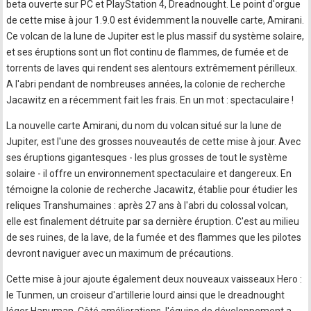
beta ouverte sur PC et PlayStation 4, Dreadnought. Le point d'orgue
de cette mise à jour 1.9.0 est évidemment la nouvelle carte, Amirani.
Ce volcan de la lune de Jupiter est le plus massif du système solaire,
et ses éruptions sont un flot continu de flammes, de fumée et de
torrents de laves qui rendent ses alentours extrêmement périlleux.
A l'abri pendant de nombreuses années, la colonie de recherche
Jacawitz en a récemment fait les frais. En un mot : spectaculaire !
La nouvelle carte Amirani, du nom du volcan situé sur la lune de
Jupiter, est l'une des grosses nouveautés de cette mise à jour. Avec
ses éruptions gigantesques - les plus grosses de tout le système
solaire - il offre un environnement spectaculaire et dangereux. En
témoigne la colonie de recherche Jacawitz, établie pour étudier les
reliques Transhumaines : après 27 ans à l'abri du colossal volcan,
elle est finalement détruite par sa dernière éruption. C'est au milieu
de ses ruines, de la lave, de la fumée et des flammes que les pilotes
devront naviguer avec un maximum de précautions.
Cette mise à jour ajoute également deux nouveaux vaisseaux Hero :
le Tunmen, un croiseur d'artillerie lourd ainsi que le dreadnought