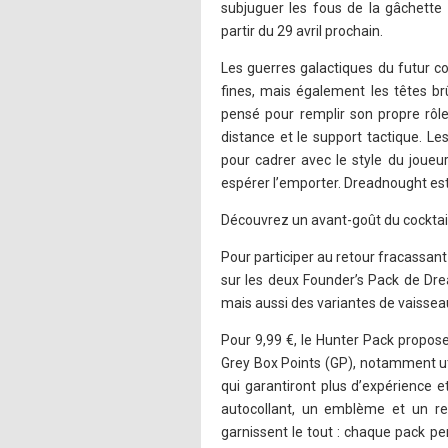
subjuguer les fous de la gâchette 
partir du 29 avril prochain.
Les guerres galactiques du futur co
fines, mais également les têtes b
pensé pour remplir son propre rôl
distance et le support tactique. L
pour cadrer avec le style du joueu
espérer l’emporter. Dreadnought est
Découvrez un avant-goût du cocktai
Pour participer au retour fracassant
sur les deux Founder’s Pack de D
mais aussi des variantes de vaisseau
Pour 9,99 €, le Hunter Pack propos
Grey Box Points (GP), notamment uti
qui garantiront plus d’expérience e
autocollant, un emblème et un re
garnissent le tout : chaque pack pe