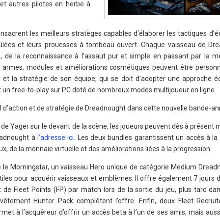
et autres pilotes en herbe à
nsacrent les meilleurs stratèges capables d’élaborer les tactiques d’é
rûlées et leurs prouesses à tombeau ouvert. Chaque vaisseau de Dr
e, de la reconnaissance à l’assaut pur et simple en passant par la 
es armes, modules et améliorations cosmétiques peuvent être personnal
r et la stratégie de son équipe, qui se doit d’adopter une approche éq
 un free-to-play sur PC doté de nombreux modes multijoueur en ligne.
l d’action et de stratégie de Dreadnought dans cette nouvelle bande-a
 de Yager sur le devant de la scène, les joueurs peuvent dès à présent 
readnought à
l’adresse ici
. Les deux bundles garantissent un accès à la
x, de la monnaie virtuelle et des améliorations liées à la progression.
e le Morningstar, un vaisseau Hero unique de catégorie Medium Dread
les pour acquérir vaisseaux et emblèmes. Il offre également 7 jours de
t de Fleet Points (FP) par match lors de la sortie du jeu, plus tard da
vêtement Hunter Pack complètent l’offre. Enfin, deux Fleet Recru
rmet à l’acquéreur d’offrir un accès beta à l’un de ses amis, mais aus