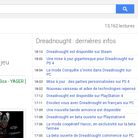
13,162 lectures
Dreadnought : dernières infos
Dreadnought est disponible sur Steam
18-10
Une mise à jour gigantesque pour Dreadnought sur
18-05
 jeu
PS 4
Le mode Conquête s'invite dans Dreadnought sur
18-04
PC
 Box - YAGER ]
Mise à jour : des parties personnalisées sur PS 4
18-03
Nouveau vaisseau et arbre de technologies repensé
18-02
Dreadnought est disponible sur PlayStation 4
17-12
Envolez vous avec Dreadnought en français sur PC
17-11
Une nouvelle bande annonce est disponible
17-09
Dreadnought en beta ouverte sur Playstation4
17-08
Le mode coopératif Havoc, en exclusivité sur la beta
17-06
fermée
La beta ouverte de Dreadnought commence sur PC
17-05