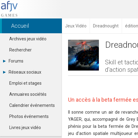
Accueil
Jeux Vidéo
Dreadnought
éditio
Archives jeux vidéo
Dreadno
Rechercher
Forums
Skill et tact
d'action sp
Tous les forums
Réseaux sociaux
Créer un compte
Dailymotion
Se connecter
Emploi et stages
Facebook
Contacter un modérateur
Google+
Annuaires sociétés
Instagram
Un accès à la beta fermée es
Pinterest
Calendrier événements
Twitter
Il sonne comme un air de revanche
Youtube
Photos événements
YAGER, qui, accompagné de Grey Box
phénix pour la beta fermée de Dre
Livres jeux vidéo
jeu d’action spatiale multijoueur 