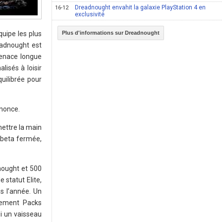
Dreadnought envahit la galaxie PlayStation 4 en
16-12
exclusivité
quipe les plus
Plus d'informations sur Dreadnought
eadnought est
menace longue
isés à loisir
uilibrée pour
nnonce.
mettre la main
 beta fermée,
nought et 500
 statut Elite,
ns l’année. Un
itement Packs
si un vaisseau