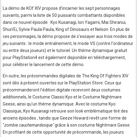
La démo de KOf XIV propose d'incarner les sept personnages
suivants, parmi la liste de 50 puissants combattants disponibles
dans ce nouvel épisode : Kyo Kusanagi, Iori Yagami, Mai Shiranui,
Shun'Ei, Sylvie Paula Paula, King of Dinosaurs et Nelson. En plus de
ces personnages, la démo propose de s'essayer aux trois modes de
jeu suivants : le mode entraînement, le mode VS (contre l'ordinateur
ou entre deux joueurs) et le tutoriel. Un thème dynamique gratuit
pour PlayStation4 est également disponible en téléchargement,
pour célébrer le lancement de cette démo.
En outre, les précommandes digitales de The King Of Fighters XIV
sont dès à présent ouvertes sur le PlayStation Store. Ceux qui
précommanderont l'édition digitale recevront deux costumes
additionnels, le Costume Classic Kyo et le Costume Nightmare
Geese, ainsi qu'un thème dynamique. Avec le costume Kyo
Classique, Kyo Kusanagi retrouve son look emblématique tiré des
anciens épisodes ; tandis que Geeze Howard revêt une forme de
"
zombie cauchemardesque"
grâce à son costume Nightmare Geese.
En profitant de cette opportunité de précommande, les joueurs