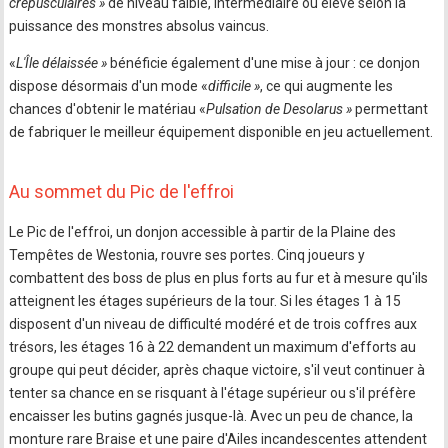
crépusculaires »
de niveau faible, intermédiaire ou élevé selon la
puissance des monstres absolus vaincus.
«
L'Île délaissée »
bénéficie également d'une mise à jour : ce donjon
dispose désormais d'un mode «
difficile »
, ce qui augmente les
chances d'obtenir le matériau «
Pulsation de Desolarus »
permettant
de fabriquer le meilleur équipement disponible en jeu actuellement.
Au sommet du Pic de l'effroi
Le Pic de l'effroi, un donjon accessible à partir de la Plaine des
Tempêtes de Westonia, rouvre ses portes. Cinq joueurs y
combattent des boss de plus en plus forts au fur et à mesure qu'ils
atteignent les étages supérieurs de la tour. Si les étages 1 à 15
disposent d'un niveau de difficulté modéré et de trois coffres aux
trésors, les étages 16 à 22 demandent un maximum d'efforts au
groupe qui peut décider, après chaque victoire, s'il veut continuer à
tenter sa chance en se risquant à l'étage supérieur ou s'il préfère
encaisser les butins gagnés jusque-là. Avec un peu de chance, la
monture rare Braise et une paire d'Ailes incandescentes attendent