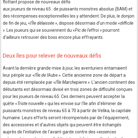
flottant propose de nouveaux défis
aux joueurs de niveau 65 : de puissants monstres absolus (BAM) et
des récompenses exceptionnelles les y attendent. De plus, le donjon
de fin de jeu, «
l'Île délaissée »
, dispose désormais d'un mode «
difficile
»
. Les joueurs qui se souviennent du «
Pic de l'effroi »
pourront
d'ailleurs retrouver des boss encore plus effrayants.
Deux îles pour relever de nouveaux défis
Avant la dernière grande mise à jour, les aventuriers entamaient
leur périple sur «
l'Île de l'Aube »
. Cette ancienne zone de départ a
depuis été remplacée par «
l'Île Marchepierre »
. L'ancien continent des
débutants est désormais divisé en trois zones de difficulté conçues
pour les joueurs de niveau 65. Ces derniers peuvent accepter la
quête «
Triste nouvelle »
qui les envoie sur l'île afin d'éliminer de
puissants monstres de niveau 65 à 70 à partir de Velika, la capitale
humaine. Leurs efforts seront récompensés par de l'équipement,
des accessoires et d'autres objets qui peuvent être échangés
auprès de l'initiative de l'avant-garde contre des «
essences