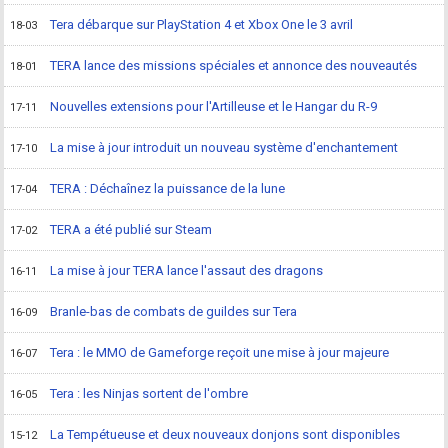
Tera débarque sur PlayStation 4 et Xbox One le 3 avril
18-03
TERA lance des missions spéciales et annonce des nouveautés
18-01
Nouvelles extensions pour l'Artilleuse et le Hangar du R-9
17-11
La mise à jour introduit un nouveau système d'enchantement
17-10
TERA : Déchaînez la puissance de la lune
17-04
TERA a été publié sur Steam
17-02
La mise à jour TERA lance l'assaut des dragons
16-11
Branle-bas de combats de guildes sur Tera
16-09
Tera : le MMO de Gameforge reçoit une mise à jour majeure
16-07
Tera : les Ninjas sortent de l'ombre
16-05
La Tempétueuse et deux nouveaux donjons sont disponibles
15-12