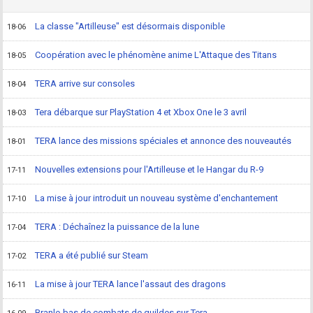
La classe "Artilleuse" est désormais disponible
18-06
Coopération avec le phénomène anime L'Attaque des Titans
18-05
TERA arrive sur consoles
18-04
Tera débarque sur PlayStation 4 et Xbox One le 3 avril
18-03
TERA lance des missions spéciales et annonce des nouveautés
18-01
Nouvelles extensions pour l'Artilleuse et le Hangar du R-9
17-11
La mise à jour introduit un nouveau système d'enchantement
17-10
TERA : Déchaînez la puissance de la lune
17-04
TERA a été publié sur Steam
17-02
La mise à jour TERA lance l'assaut des dragons
16-11
Branle-bas de combats de guildes sur Tera