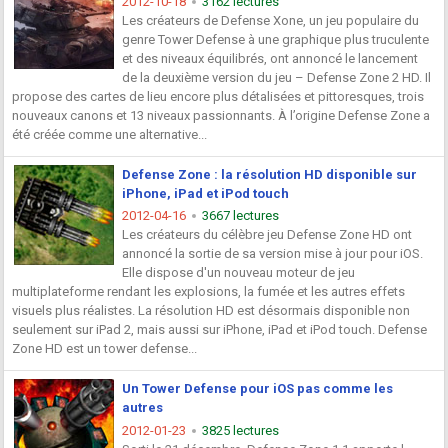
2012-10-18
3162 lectures
Les créateurs de Defense Xone, un jeu populaire du
genre Tower Defense à une graphique plus truculente
et des niveaux équilibrés, ont annoncé le lancement
de la deuxième version du jeu – Defense Zone 2 HD. Il
propose des cartes de lieu encore plus détalisées et pittoresques, trois
nouveaux canons et 13 niveaux passionnants. À l’origine Defense Zone a
été créée comme une alternative...
Defense Zone : la résolution HD disponible sur
iPhone, iPad et iPod touch
2012-04-16
3667 lectures
Les créateurs du célèbre jeu Defense Zone HD ont
annoncé la sortie de sa version mise à jour pour iOS.
Elle dispose d'un nouveau moteur de jeu
multiplateforme rendant les explosions, la fumée et les autres effets
visuels plus réalistes. La résolution HD est désormais disponible non
seulement sur iPad 2, mais aussi sur iPhone, iPad et iPod touch. Defense
Zone HD est un tower defense...
Un Tower Defense pour iOS pas comme les
autres
2012-01-23
3825 lectures