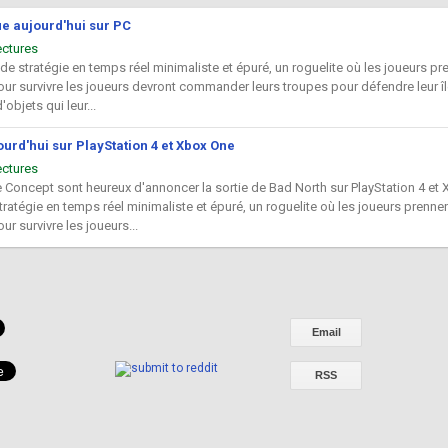
e aujourd'hui sur PC
ectures
de stratégie en temps réel minimaliste et épuré, un roguelite où les joueurs pr
our survivre les joueurs devront commander leurs troupes pour défendre leur î
objets qui leur...
ourd'hui sur PlayStation 4 et Xbox One
ectures
e Concept sont heureux d'annoncer la sortie de Bad North sur PlayStation 4 et
tratégie en temps réel minimaliste et épuré, un roguelite où les joueurs prennen
ur survivre les joueurs...
Email
RSS