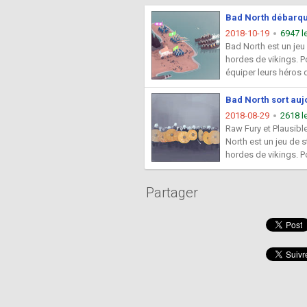
Bad North débarqu
2018-10-19
6947 l
Bad North est un jeu 
hordes de vikings. P
équiper leurs héros d'
Bad North sort auj
2018-08-29
2618 l
Raw Fury et Plausibl
North est un jeu de s
hordes de vikings. Po
Partager