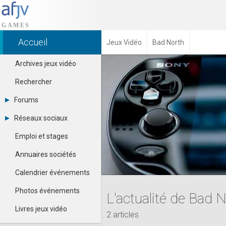
Accueil
Jeux Vidéo
Bad North
Archives jeux vidéo
Rechercher
Forums
Tous les forums
Réseaux sociaux
-
Dailymotion
-
Emploi et stages
Facebook
Contacter un modérateur
Google+
Annuaires sociétés
Instagram
Pinterest
Calendrier événements
Twitter
Youtube
Photos événements
L'actualité de Bad 
Livres jeux vidéo
2 articles