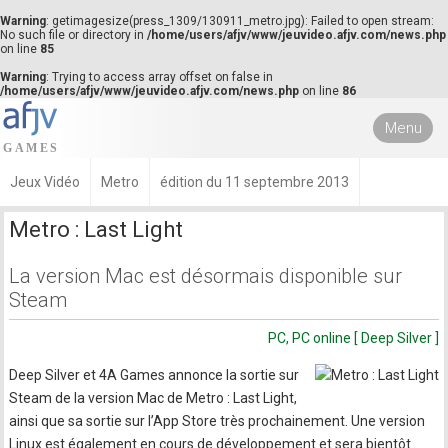
Warning
: getimagesize(press_1309/130911_metro.jpg): Failed to open stream:
No such file or directory in
/home/users/afjv/www/jeuvideo.afjv.com/news.php
on line
85
Warning
: Trying to access array offset on false in
/home/users/afjv/www/jeuvideo.afjv.com/news.php
on line
86
Menu
Jeux Vidéo
Metro
édition du 11 septembre 2013
Metro : Last Light
La version Mac est désormais disponible sur
Steam
PC, PC online [ Deep Silver ]
Deep Silver et 4A Games annonce la sortie sur
Steam de la version Mac de Metro : Last Light,
ainsi que sa sortie sur l’App Store très prochainement. Une version
Linux est également en cours de développement et sera bientôt