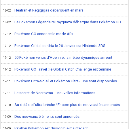
Heatran et Regigigas débarquent en mars
18-02
Le Pokémon Légendaire Rayquaza débarque dans Pokémon GO
18-02
Pokémon GO annonce le mode AR+
17-12
Pokémon Cristal sortirta le 26 Janvier sur Nintendo 3DS
17-12
50 Pokémon venus d'Hoenn et la météo dynamique arrivent
17-12
Pokémon GO Travel : le Global Catch Challenge est terminé
17-12
Pokémon Ultra-Soleil et Pokémon Ultra-Lune sont disponibles
17-11
Le secret de Necrozma – nouvelles informations
17-11
Au-delà de l'ultra-brèche ! Encore plus de nouveautés annoncés
17-10
Des nouveaux éléments sont annoncés
17-09
Pavillon Pokémon est disponible maintenant
17-09