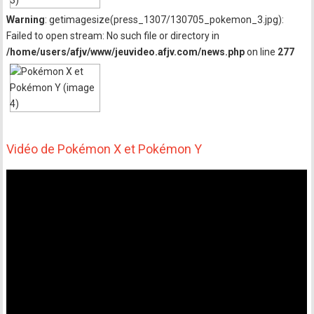
Warning
: getimagesize(press_1307/130705_pokemon_3.jpg):
Failed to open stream: No such file or directory in
/home/users/afjv/www/jeuvideo.afjv.com/news.php
on line
277
Vidéo de Pokémon X et Pokémon Y