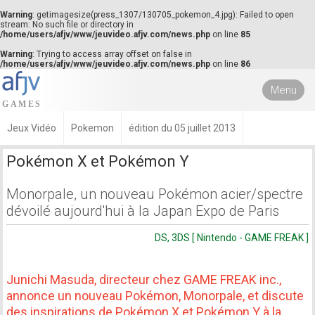
Warning
: getimagesize(press_1307/130705_pokemon_4.jpg): Failed to open
stream: No such file or directory in
/home/users/afjv/www/jeuvideo.afjv.com/news.php
on line
85
Warning
: Trying to access array offset on false in
/home/users/afjv/www/jeuvideo.afjv.com/news.php
on line
86
Menu
Jeux Vidéo
Pokemon
édition du 05 juillet 2013
Pokémon X et Pokémon Y
Monorpale, un nouveau Pokémon acier/spectre
dévoilé aujourd'hui à la Japan Expo de Paris
DS, 3DS [ Nintendo - GAME FREAK ]
Junichi Masuda, directeur chez GAME FREAK inc.,
annonce un nouveau Pokémon, Monorpale, et discute
des inspirations de Pokémon X et Pokémon Y à la