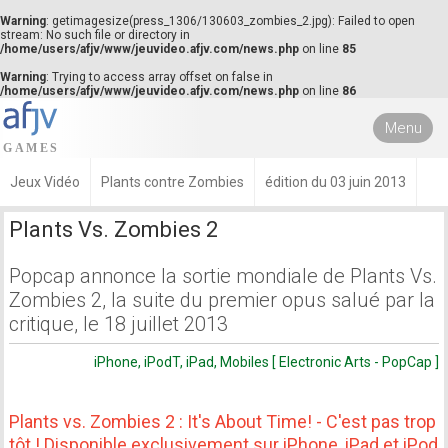
Warning
: getimagesize(press_1306/130603_zombies_2.jpg): Failed to open
stream: No such file or directory in
/home/users/afjv/www/jeuvideo.afjv.com/news.php
on line
85
Warning
: Trying to access array offset on false in
/home/users/afjv/www/jeuvideo.afjv.com/news.php
on line
86
Menu
Jeux Vidéo
Plants contre Zombies
édition du 03 juin 2013
Plants Vs. Zombies 2
Popcap annonce la sortie mondiale de Plants Vs.
Zombies 2, la suite du premier opus salué par la
critique, le 18 juillet 2013
iPhone, iPodT, iPad, Mobiles [ Electronic Arts - PopCap ]
Plants vs. Zombies 2 : It's About Time! - C'est pas trop
tôt ! Disponible exclusivement sur iPhone, iPad et iPod