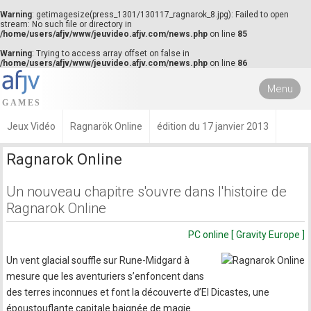
Warning
: getimagesize(press_1301/130117_ragnarok_8.jpg): Failed to open
stream: No such file or directory in
/home/users/afjv/www/jeuvideo.afjv.com/news.php
on line
85
Warning
: Trying to access array offset on false in
/home/users/afjv/www/jeuvideo.afjv.com/news.php
on line
86
Menu
Jeux Vidéo
Ragnarök Online
édition du 17 janvier 2013
Ragnarok Online
Un nouveau chapitre s'ouvre dans l'histoire de
Ragnarok Online
PC online [ Gravity Europe ]
Un vent glacial souffle sur Rune-Midgard à
mesure que les aventuriers s’enfoncent dans
des terres inconnues et font la découverte d’El Dicastes, une
époustouflante capitale baignée de magie.