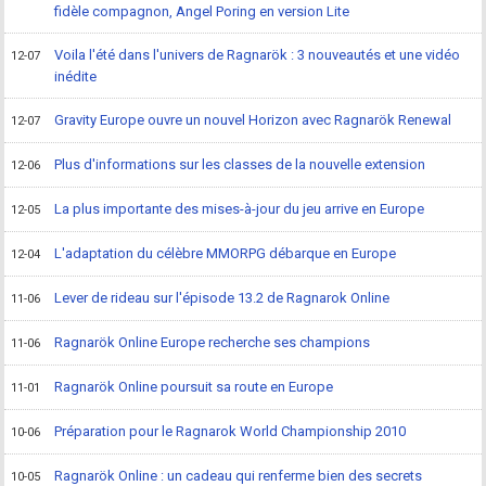
fidèle compagnon, Angel Poring en version Lite
Voila l'été dans l'univers de Ragnarök : 3 nouveautés et une vidéo
12-07
inédite
Gravity Europe ouvre un nouvel Horizon avec Ragnarök Renewal
12-07
Plus d'informations sur les classes de la nouvelle extension
12-06
La plus importante des mises-à-jour du jeu arrive en Europe
12-05
L'adaptation du célèbre MMORPG débarque en Europe
12-04
Lever de rideau sur l'épisode 13.2 de Ragnarok Online
11-06
Ragnarök Online Europe recherche ses champions
11-06
Ragnarök Online poursuit sa route en Europe
11-01
Préparation pour le Ragnarok World Championship 2010
10-06
Ragnarök Online : un cadeau qui renferme bien des secrets
10-05