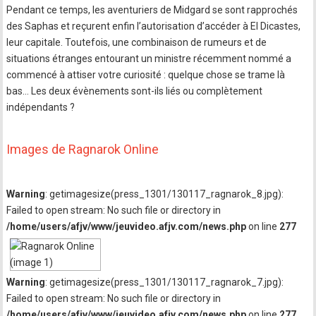
Pendant ce temps, les aventuriers de Midgard se sont rapprochés
des Saphas et reçurent enfin l’autorisation d’accéder à El Dicastes,
leur capitale. Toutefois, une combinaison de rumeurs et de
situations étranges entourant un ministre récemment nommé a
commencé à attiser votre curiosité : quelque chose se trame là
bas… Les deux évènements sont-ils liés ou complètement
indépendants ?
Images de Ragnarok Online
Warning
: getimagesize(press_1301/130117_ragnarok_8.jpg):
Failed to open stream: No such file or directory in
/home/users/afjv/www/jeuvideo.afjv.com/news.php
on line
277
Warning
: getimagesize(press_1301/130117_ragnarok_7.jpg):
Failed to open stream: No such file or directory in
/home/users/afjv/www/jeuvideo.afjv.com/news.php
on line
277