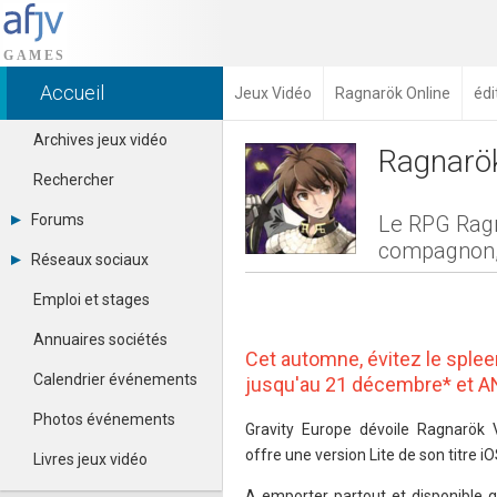
Accueil
Jeux Vidéo
Ragnarök Online
édi
Archives jeux vidéo
Ragnarök
Rechercher
Forums
Le RPG Ragn
compagnon, 
Tous les forums
Réseaux sociaux
Créer un compte
Dailymotion
Se connecter
Emploi et stages
Facebook
Contacter un modérateur
Google+
Annuaires sociétés
Instagram
Cet automne, évitez le splee
Pinterest
Calendrier événements
jusqu'au 21 décembre* et A
Twitter
Youtube
Photos événements
Gravity Europe dévoile Ragnarök V
offre une version Lite de son titre i
Livres jeux vidéo
A emporter partout et disponible g