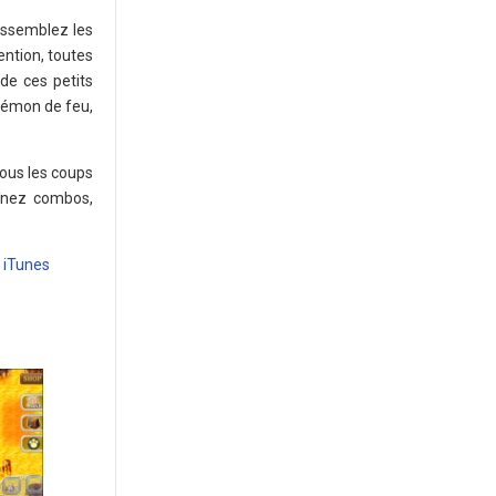
rassemblez les
ntion, toutes
 de ces petits
Démon de feu,
tous les coups
aînez combos,
a
iTunes