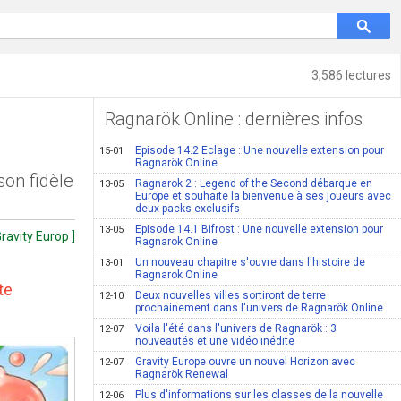
3,586 lectures
Ragnarök Online : dernières infos
Episode 14.2 Eclage : Une nouvelle extension pour
15-01
Ragnarök Online
son fidèle
Ragnarok 2 : Legend of the Second débarque en
13-05
Europe et souhaite la bienvenue à ses joueurs avec
deux packs exclusifs
Episode 14.1 Bifrost : Une nouvelle extension pour
13-05
Gravity Europ ]
Ragnarok Online
Un nouveau chapitre s'ouvre dans l'histoire de
13-01
Ragnarok Online
te
Deux nouvelles villes sortiront de terre
12-10
prochainement dans l'univers de Ragnarök Online
Voila l'été dans l'univers de Ragnarök : 3
12-07
nouveautés et une vidéo inédite
Gravity Europe ouvre un nouvel Horizon avec
12-07
Ragnarök Renewal
Plus d'informations sur les classes de la nouvelle
12-06