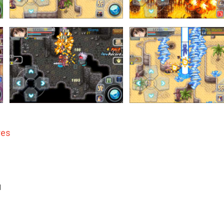
res
d