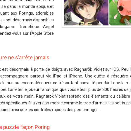
lse dans le monde épique et
uant aux Porings, adorables
les sont désormais disponibles
le-game frénétique Angel
endez-vous sur l’Apple Store
ure ne s’arrête jamais
est désormais à porté de doigts avec Ragnarök Violet sur iOS. Peu 
s accompagnera partout via iPad et iPhone. Une quête à résoudre 
s le bus ou encore découvrir ce trésor tant convoité pendant que la m
 peut arrêter le joueur fanatique que vous êtes : plus de 300 heures de 
reux de votre main. Ragnarök Violet reprend des éléments du célèbre 
tés spécifiques à la version mobile comme le troc d’armes, les petits 
ping ainsi que les contrôles rapides des personnages.
e puzzle façon Poring