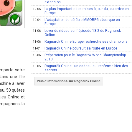
extension
La plus importante des mises-à-jour du jeu arrive en
12-05
Europe
L'adaptation du célèbre MMORPG débarque en
12-04
Europe
Lever de rideau sur l'épisode 13.2 de Ragnarok
11-06
Online
Ragnarök Online Europe recherche ses champions
11-06
Ragnarök Online poursuit sa route en Europe
11-01
Préparation pour le Ragnarok World Championship
10-06
2010
Ragnarök Online : un cadeau qui renferme bien des
10-05
importe votre
secrets
dans une file
Plus d'informations sur Ragnarök Online
achine à laver
jeu, 50 quêtes
jeu Online et
compagnons, la