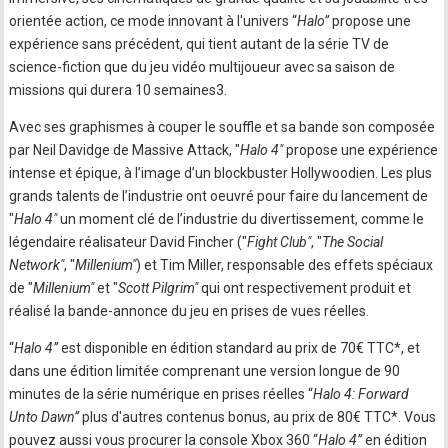
orientée action, ce mode innovant à l'univers “
Halo”
propose une
expérience sans précédent, qui tient autant de la série TV de
science-fiction que du jeu vidéo multijoueur avec sa saison de
missions qui durera 10 semaines3.
Avec ses graphismes à couper le souffle et sa bande son composée
par Neil Davidge de Massive Attack, "
Halo 4"
propose une expérience
intense et épique, à l’image d’un blockbuster Hollywoodien. Les plus
grands talents de l’industrie ont oeuvré pour faire du lancement de
"
Halo 4"
un moment clé de l’industrie du divertissement, comme le
légendaire réalisateur David Fincher ("
Fight Club"
, "
The Social
Network"
, "
Millenium"
) et Tim Miller, responsable des effets spéciaux
de "
Millenium"
et "
Scott Pilgrim"
qui ont respectivement produit et
réalisé la bande-annonce du jeu en prises de vues réelles.
“
Halo 4”
est disponible en édition standard au prix de 70€ TTC*, et
dans une édition limitée comprenant une version longue de 90
minutes de la série numérique en prises réelles “
Halo 4: Forward
Unto Dawn”
plus d'autres contenus bonus, au prix de 80€ TTC*. Vous
pouvez aussi vous procurer la console Xbox 360 “
Halo 4”
en édition