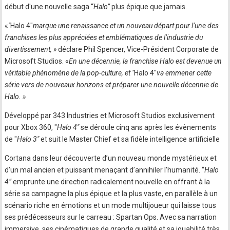
début d'une nouvelle saga “
Halo”
plus épique que jamais.
«
"
Halo 4"
marque une renaissance et un nouveau départ pour l’une des
franchises les plus appréciées et emblématiques de l’industrie du
divertissement, »
déclare Phil Spencer, Vice-Président Corporate de
Microsoft Studios. «
En une décennie, la franchise Halo est devenue un
véritable phénomène de la pop-culture, et "
Halo 4"
va emmener cette
série vers de nouveaux horizons et préparer une nouvelle décennie de
Halo. »
Développé par 343 Industries et Microsoft Studios exclusivement
pour Xbox 360, "
Halo 4"
se déroule cinq ans après les évènements
de "
Halo 3"
et suit le Master Chief et sa fidèle intelligence artificielle
Cortana dans leur découverte d’un nouveau monde mystérieux et
d’un mal ancien et puissant menaçant d’annihiler l’humanité. “
Halo
4”
emprunte une direction radicalement nouvelle en offrant à la
série sa campagne la plus épique et la plus vaste, en parallèle à un
scénario riche en émotions et un mode multijoueur qui laisse tous
ses prédécesseurs sur le carreau : Spartan Ops. Avec sa narration
immersive, ses cinématiques de grande qualité et sa jouabilité très