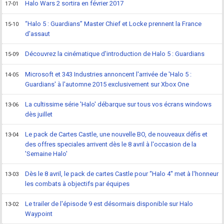
Halo Wars 2 sortira en février 2017
17-01
“Halo 5 : Guardians” Master Chief et Locke prennent la France
15-10
d'assaut
Découvrez la cinématique d'introduction de Halo 5 : Guardians
15-09
Microsoft et 343 Industries annoncent l'arrivée de 'Halo 5 :
14-05
Guardians' à l'automne 2015 exclusivement sur Xbox One
La cultissime série 'Halo' débarque sur tous vos écrans windows
13-06
dès juillet
Le pack de Cartes Castle, une nouvelle BO, de nouveaux défis et
13-04
des offres speciales arrivent dès le 8 avril à l'occasion de la
'Semaine Halo'
Dès le 8 avril, le pack de cartes Castle pour ‘'Halo 4'' met à l'honneur
13-03
les combats à objectifs par équipes
Le trailer de l'épisode 9 est désormais disponible sur Halo
13-02
Waypoint