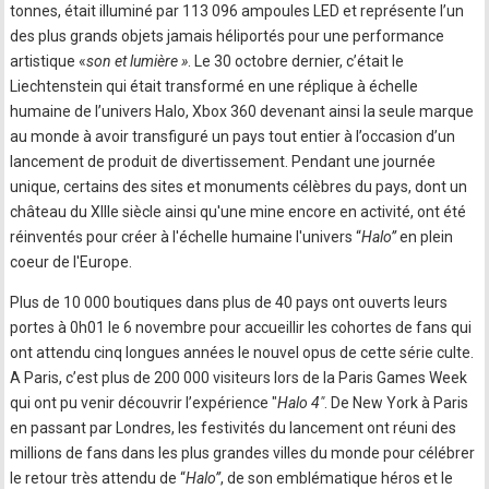
tonnes, était illuminé par 113 096 ampoules LED et représente l’un
des plus grands objets jamais héliportés pour une performance
artistique «
son et lumière »
. Le 30 octobre dernier, c’était le
Liechtenstein qui était transformé en une réplique à échelle
humaine de l’univers Halo, Xbox 360 devenant ainsi la seule marque
au monde à avoir transfiguré un pays tout entier à l’occasion d’un
lancement de produit de divertissement. Pendant une journée
unique, certains des sites et monuments célèbres du pays, dont un
château du XIIIe siècle ainsi qu'une mine encore en activité, ont été
réinventés pour créer à l'échelle humaine l'univers “
Halo”
en plein
coeur de l'Europe.
Plus de 10 000 boutiques dans plus de 40 pays ont ouverts leurs
portes à 0h01 le 6 novembre pour accueillir les cohortes de fans qui
ont attendu cinq longues années le nouvel opus de cette série culte.
A Paris, c’est plus de 200 000 visiteurs lors de la Paris Games Week
qui ont pu venir découvrir l’expérience "
Halo 4"
. De New York à Paris
en passant par Londres, les festivités du lancement ont réuni des
millions de fans dans les plus grandes villes du monde pour célébrer
le retour très attendu de “
Halo”
, de son emblématique héros et le