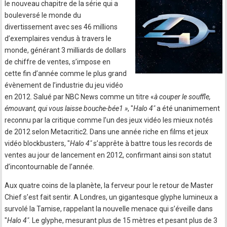
le nouveau chapitre de la série qui a
bouleversé le monde du
divertissement avec ses 46 millions
d’exemplaires vendus à travers le
monde, générant 3 milliards de dollars
de chiffre de ventes, s’impose en
cette fin d’année comme le plus grand
évènement de l’industrie du jeu vidéo
en 2012. Salué par NBC News comme un titre «
à couper le souffle,
émouvant, qui vous laisse bouche-bée1 »
, "
Halo 4"
a été unanimement
reconnu par la critique comme l’un des jeux vidéo les mieux notés
de 2012 selon Metacritic2. Dans une année riche en films et jeux
vidéo blockbusters, "
Halo 4"
s’apprête à battre tous les records de
ventes au jour de lancement en 2012, confirmant ainsi son statut
d’incontournable de l’année.
Aux quatre coins de la planète, la ferveur pour le retour de Master
Chief s’est fait sentir. A Londres, un gigantesque glyphe lumineux a
survolé la Tamise, rappelant la nouvelle menace qui s’éveille dans
"
Halo 4"
. Le glyphe, mesurant plus de 15 mètres et pesant plus de 3