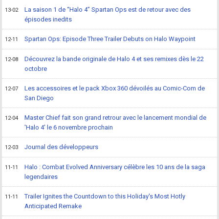
La saison 1 de “Halo 4” Spartan Ops est de retour avec des
13-02
épisodes inedits
Spartan Ops: Episode Three Trailer Debuts on Halo Waypoint
12-11
Découvrez la bande originale de Halo 4 et ses remixes dès le 22
12-08
octobre
Les accessoires et le pack Xbox 360 dévoilés au Comic-Com de
12-07
San Diego
Master Chief fait son grand retrour avec le lancement mondial de
12-04
'Halo 4' le 6 novembre prochain
Journal des développeurs
12-03
Halo : Combat Evolved Anniversary célèbre les 10 ans de la saga
11-11
legendaires
Trailer Ignites the Countdown to this Holiday's Most Hotly
11-11
Anticipated Remake