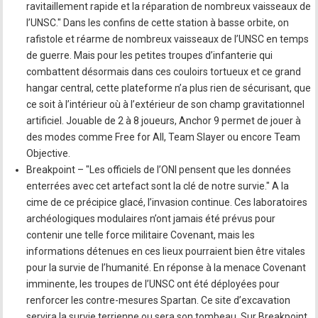
ravitaillement rapide et la réparation de nombreux vaisseaux de
l’UNSC." Dans les confins de cette station à basse orbite, on
rafistole et réarme de nombreux vaisseaux de l’UNSC en temps
de guerre. Mais pour les petites troupes d’infanterie qui
combattent désormais dans ces couloirs tortueux et ce grand
hangar central, cette plateforme n’a plus rien de sécurisant, que
ce soit à l’intérieur où à l’extérieur de son champ gravitationnel
artificiel. Jouable de 2 à 8 joueurs, Anchor 9 permet de jouer à
des modes comme Free for All, Team Slayer ou encore Team
Objective.
Breakpoint – "Les officiels de l’ONI pensent que les données
enterrées avec cet artefact sont la clé de notre survie." A la
cime de ce précipice glacé, l’invasion continue. Ces laboratoires
archéologiques modulaires n’ont jamais été prévus pour
contenir une telle force militaire Covenant, mais les
informations détenues en ces lieux pourraient bien être vitales
pour la survie de l’humanité. En réponse à la menace Covenant
imminente, les troupes de l’UNSC ont été déployées pour
renforcer les contre-mesures Spartan. Ce site d’excavation
servira la survie terrienne ou sera son tombeau. Sur Breakpoint,