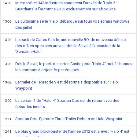
Microsoft et 343 Industries annoncent l'arrivée de 'Halo 5 :
14-05
Guardians' à l'automne 2015 exclusivement sur Xbox One
La cultissime série 'Halo' débarque sur tous vos écrans windows
13-06
dès juillet
Le pack de Cartes Castle, une nouvelle BO, de nouveaux défis et
13-04
des offres speciales arrivent dès le 8 avril à l'occasion de la
'Semaine Halo'
Dès le 8 avril, le pack de cartes Castle pour ‘'Halo 4'' met à l'honneur
13-03
les combats à objectifs par équipes
Le trailer de l'épisode 9 est désormais disponible sur Halo
13-02
Waypoint
La saison 1 de “Halo 4” Spartan Ops est de retour avec des
13-02
épisodes inedits
Spartan Ops: Episode Three Trailer Debuts on Halo Waypoint
12-11
Le plus grand blockbuster de l'année 2012 est arrivé : 'Halo 4' est
12-11