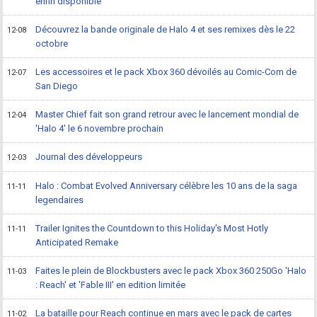
enfin disponible
Découvrez la bande originale de Halo 4 et ses remixes dès le 22
12-08
octobre
Les accessoires et le pack Xbox 360 dévoilés au Comic-Com de
12-07
San Diego
Master Chief fait son grand retrour avec le lancement mondial de
12-04
'Halo 4' le 6 novembre prochain
Journal des développeurs
12-03
Halo : Combat Evolved Anniversary célèbre les 10 ans de la saga
11-11
legendaires
Trailer Ignites the Countdown to this Holiday's Most Hotly
11-11
Anticipated Remake
Faites le plein de Blockbusters avec le pack Xbox 360 250Go 'Halo
11-03
: Reach' et 'Fable III' en edition limitée
La bataille pour Reach continue en mars avec le pack de cartes
11-02