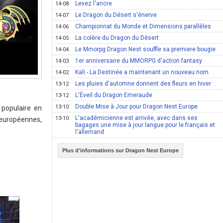
Levez l'ancre
14-08
Le Dragon du Désert s'énerve
14-07
Championnat du Monde et Dimensions parallèles
14-06
La colère du Dragon du Désert
14-05
Le Mmorpg Dragon Nest souffle sa premiere bougie
14-04
1er anniversaire du MMORPG d'action fantasy
14-03
Kali - La Destinée a maintenant un nouveau nom
14-02
Les pluies d'automne donnent des fleurs en hiver
13-12
L'Éveil du Dragon Emeraude
13-12
Double Mise à Jour pour Dragon Nest Europe
13-10
 populaire en
L'académicienne est arrivée, avec dans ses
13-10
 européennes,
bagages une mise à jour langue pour le français et
l'allemand
Plus d'informations sur Dragon Nest Europe