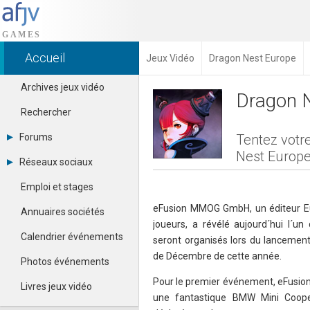
Accueil
Jeux Vidéo
Dragon Nest Europe
Archives jeux vidéo
Dragon 
Rechercher
Forums
Tentez votr
Nest Europ
Tous les forums
Réseaux sociaux
Créer un compte
Dailymotion
Se connecter
Emploi et stages
Facebook
Contacter un modérateur
Google+
eFusion MMOG GmbH, un éditeur Eu
Annuaires sociétés
Instagram
joueurs, a révélé aujourd´hui l´
Pinterest
Calendrier événements
seront organisés lors du lanceme
Twitter
de Décembre de cette année.
Youtube
Photos événements
Pour le premier événement, eFusio
Livres jeux vidéo
une fantastique BMW Mini Coop