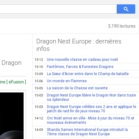
3,190 lectures
Dragon Nest Europe : dernières
infos
Une nouvelle classe en cadeau pour noël
15-12
r Dragon
Fantômes, Farces & Funestes Dragons
15-10
La Sœur d'Acier entre dans le Champ de bataille
15-09
Un monde en Flammes
15-06
ine [ eFusion ]
La saison de la Chasse est ouverte
15-05
Dragon Nest Europe libère le Dragon Noir dans toute
15-03
sa splendeur
Dragon Nest Europe célèbre ses 2 ans et applique le
15-03
patch de raid fin de jeux niveau 70
Orc Noël arrive en ville - Mise à jour du niveau 70 et
14-12
nouveaux évènements
Shanda Games International Europe introduit la
14-09
7ème classe de Dragon Nest Europe