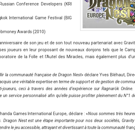
ussian Conference Developers (KRI
kok International Game Festival (BIG
ebmoney Awards (2010)
 anniversaire de son jeu et de son tout nouveau partenariat avec Gravi
es joueurs en leur proposant de nouveaux donjons tels que le Cam
aboratoire de la Folle et l’Autel des Miracles, mais également plus d’
lir la communauté française de Dragon Nest»
déclare Yves Bléhaut, Dire
 acquis une véritable expertise en terme de support et de gestion de commu
-joueurs, ceci à travers des années d’expérience sur Ragnarök Online.
 un service personnalisé afin qu’elle puisse profiter pleinement du N°1 d
Shanda Games International Europe, déclare : «
Nous sommes très heure
s. Dragon Nest est une étape importante pour nos deux sociétés, Gravity
endre le jeu accessible, attrayant et divertissant à toute la communauté fran