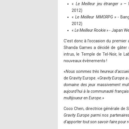
«
Le Meilleur jeu étranger »
– R
2012)
«
Le Meilleur MMORPG »
- Bang
2012)
«
Le Meilleur Rookie »
- Japan W
C’est donc à l’occasion du premier
Shanda Games a décidé de gâter s
intrus, le Temple de Tel-Noir, le L
nouveaux évènements !
«
Nous sommes très heureux d’accueil
de Gravity Europe. «
Gravity Europe a
domaine des jeux massivement multi
aujourd’hui à la communauté française
multijoueur en Europe.»
Coco Chen, directrice générale de 
Gravity Europe parmi nos partenaire
d’apporter tout son savoir-faire pour r