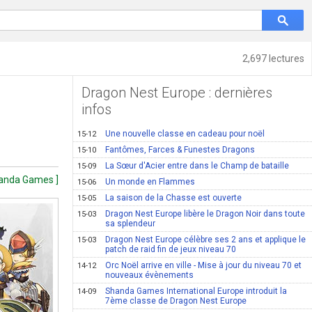
2,697 lectures
Dragon Nest Europe : dernières
infos
Une nouvelle classe en cadeau pour noël
15-12
Fantômes, Farces & Funestes Dragons
15-10
La Sœur d'Acier entre dans le Champ de bataille
15-09
Shanda Games ]
Un monde en Flammes
15-06
La saison de la Chasse est ouverte
15-05
Dragon Nest Europe libère le Dragon Noir dans toute
15-03
sa splendeur
Dragon Nest Europe célèbre ses 2 ans et applique le
15-03
patch de raid fin de jeux niveau 70
Orc Noël arrive en ville - Mise à jour du niveau 70 et
14-12
nouveaux évènements
Shanda Games International Europe introduit la
14-09
7ème classe de Dragon Nest Europe