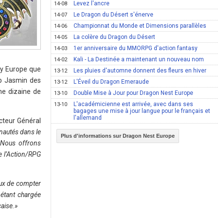
Levez l'ancre
14-08
Le Dragon du Désert s'énerve
14-07
Championnat du Monde et Dimensions parallèles
14-06
La colère du Dragon du Désert
14-05
1er anniversaire du MMORPG d'action fantasy
14-03
Kali - La Destinée a maintenant un nouveau nom
14-02
ty Europe que
Les pluies d'automne donnent des fleurs en hiver
13-12
p Jasmin des
L'Éveil du Dragon Emeraude
13-12
une dizaine de
Double Mise à Jour pour Dragon Nest Europe
13-10
L'académicienne est arrivée, avec dans ses
13-10
bagages une mise à jour langue pour le français et
l'allemand
cteur Général
nautés dans le
Plus d'informations sur Dragon Nest Europe
 Nous offrons
e l’Action/RPG
ux de compter
 étant chargée
çaise.»