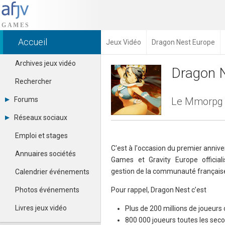
Accueil
Jeux Vidéo
Dragon Nest Europe
Archives jeux vidéo
Dragon 
Rechercher
Forums
Le Mmorpg D
Tous les forums
Réseaux sociaux
Créer un compte
Dailymotion
Se connecter
Emploi et stages
Facebook
Contacter un modérateur
C'est à l'occasion du premier anniv
Google+
Annuaires sociétés
Games et Gravity Europe officiali
Instagram
Pinterest
gestion de la communauté français
Calendrier événements
Twitter
Youtube
Photos événements
Pour rappel, Dragon Nest c’est
Livres jeux vidéo
Plus de 200 millions de joueurs
800 000 joueurs toutes les sec