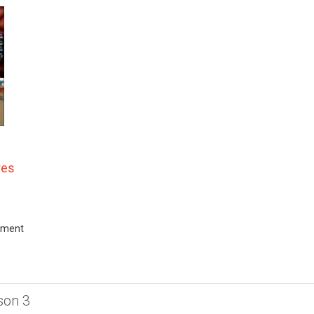
res
nment
son 3