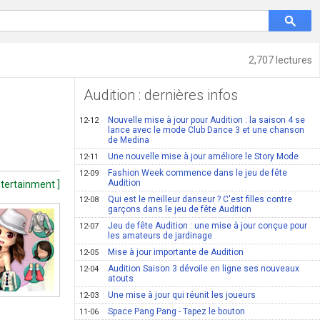
2,707 lectures
Audition : dernières infos
Nouvelle mise à jour pour Audition : la saison 4 se
12-12
lance avec le mode Club Dance 3 et une chanson
de Medina
Une nouvelle mise à jour améliore le Story Mode
12-11
Fashion Week commence dans le jeu de fête
12-09
Audition
ntertainment ]
Qui est le meilleur danseur ? C'est filles contre
12-08
garçons dans le jeu de fête Audition
Jeu de fête Audition : une mise à jour conçue pour
12-07
les amateurs de jardinage
Mise à jour importante de Audition
12-05
Audition Saison 3 dévoile en ligne ses nouveaux
12-04
atouts
Une mise à jour qui réunit les joueurs
12-03
Space Pang Pang - Tapez le bouton
11-06