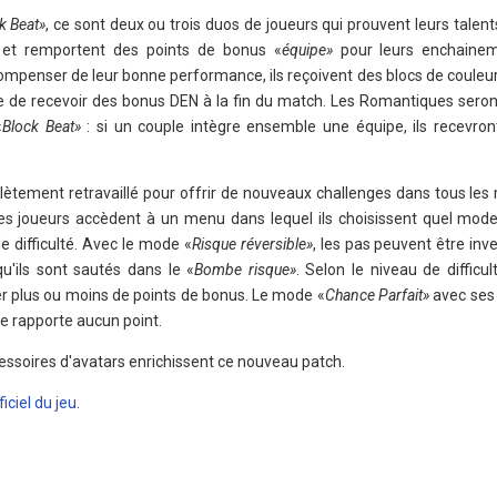
k Beat»
, ce sont deux ou trois duos de joueurs qui prouvent leurs talent
 et remportent des points de bonus «
équipe»
pour leurs enchaine
compenser de leur bonne performance, ils reçoivent des blocs de couleu
e de recevoir des bonus DEN à la fin du match. Les Romantiques seron
«
Block Beat»
: si un couple intègre ensemble une équipe, ils recevron
tement retravaillé pour offrir de nouveaux challenges dans tous les
es joueurs accèdent à un menu dans lequel ils choisissent quel mode 
de difficulté. Avec le mode «
Risque réversible»
, les pas peuvent être inve
u'ils sont sautés dans le «
Bombe risque»
. Selon le niveau de difficult
 plus ou moins de points de bonus. Le mode «
Chance Parfait»
avec ses 
e rapporte aucun point.
cessoires d'avatars enrichissent ce nouveau patch.
fficiel du jeu
.