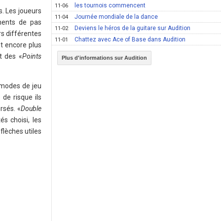
les tournois commencent
11-06
s. Les joueurs
Journée mondiale de la dance
11-04
ments de pas
Deviens le héros de la guitare sur Audition
11-02
rs différentes
Chattez avec Ace of Base dans Audition
11-01
t encore plus
t des «
Points
Plus d'informations sur Audition
 modes de jeu
de risque ils
rsés. «
Double
és choisi, les
flèches utiles