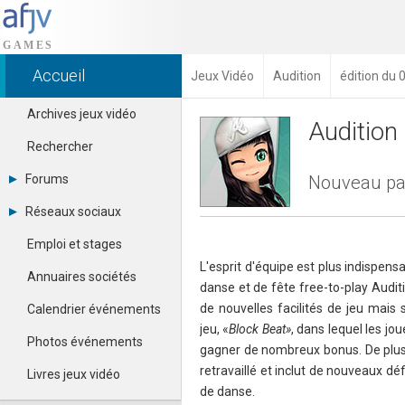
Accueil
Jeux Vidéo
Audition
édition du 
Archives jeux vidéo
Audition
Rechercher
Forums
Nouveau pat
Tous les forums
Réseaux sociaux
Créer un compte
Dailymotion
Se connecter
Emploi et stages
Facebook
Contacter un modérateur
L'esprit d'équipe est plus indispens
Google+
Annuaires sociétés
danse et de fête free-to-play Audit
Instagram
Pinterest
de nouvelles facilités de jeu mai
Calendrier événements
Twitter
jeu, «
Block Beat»
, dans lequel les jo
Youtube
Photos événements
gagner de nombreux bonus. De plus
retravaillé et inclut de nouveaux d
Livres jeux vidéo
de danse.