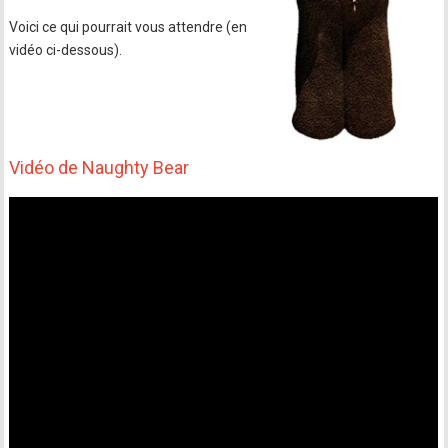
Voici ce qui pourrait vous attendre (en
vidéo ci-dessous).
Vidéo de Naughty Bear