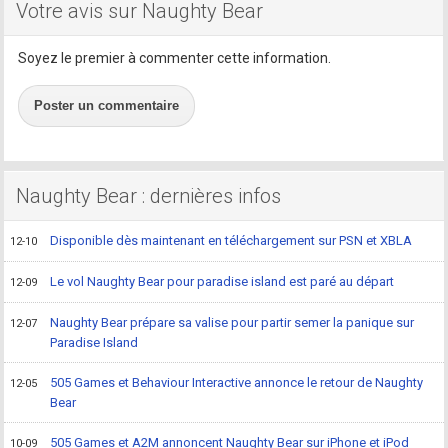
Votre avis sur Naughty Bear
Soyez le premier à commenter cette information.
Poster un commentaire
Naughty Bear : dernières infos
Disponible dès maintenant en téléchargement sur PSN et XBLA
12-10
Le vol Naughty Bear pour paradise island est paré au départ
12-09
Naughty Bear prépare sa valise pour partir semer la panique sur
12-07
Paradise Island
505 Games et Behaviour Interactive annonce le retour de Naughty
12-05
Bear
505 Games et A2M annoncent Naughty Bear sur iPhone et iPod
10-09