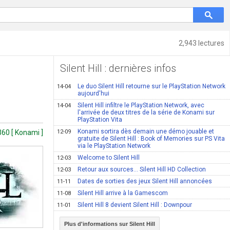
2,943 lectures
Silent Hill : dernières infos
Le duo Silent Hill retourne sur le PlayStation Network
14-04
aujourd'hui
Silent Hill infiltre le PlayStation Network, avec
14-04
l'arrivée de deux titres de la série de Konami sur
PlayStation Vita
Konami sortira dès demain une démo jouable et
60 [ Konami ]
12-09
gratuite de Silent Hill : Book of Memories sur PS Vita
via le PlayStation Network
Welcome to Silent Hill
12-03
Retour aux sources... Silent Hill HD Collection
12-03
Dates de sorties des jeux Silent Hill annoncées
11-11
Silent Hill arrive à la Gamescom
11-08
Silent Hill 8 devient Silent Hill : Downpour
11-01
Plus d'informations sur Silent Hill