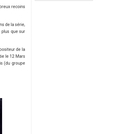
mbreux recoins
s de la série,
e plus que sur
positeur de la
tie le 12 Mars
is (du groupe