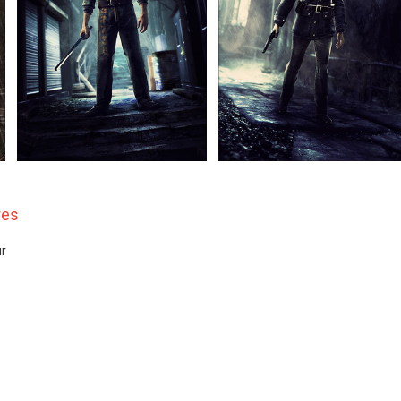
res
ur