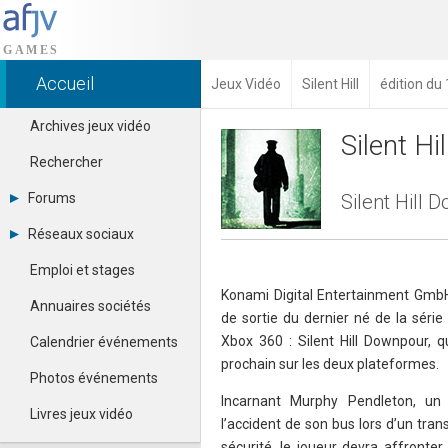
Accueil
Jeux Vidéo
Silent Hill
édition du
Archives jeux vidéo
Silent H
Rechercher
Forums
Silent Hill 
Tous les forums
Réseaux sociaux
Créer un compte
Dailymotion
Se connecter
Emploi et stages
Facebook
Contacter un modérateur
Konami Digital Entertainment GmbH
Google+
Annuaires sociétés
de sortie du dernier né de la série 
Instagram
Pinterest
Xbox 360 : Silent Hill Downpour, q
Calendrier événements
Twitter
prochain sur les deux plateformes.
Youtube
Photos événements
Incarnant Murphy Pendleton, un 
Livres jeux vidéo
l’accident de son bus lors d’un tran
sécurité, le joueur devra affronter 