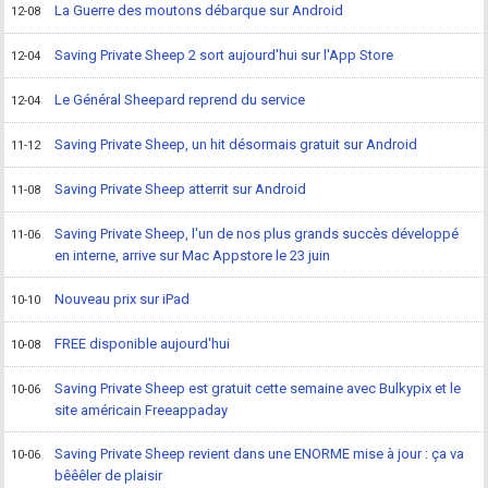
La Guerre des moutons débarque sur Android
12-08
Saving Private Sheep 2 sort aujourd'hui sur l'App Store
12-04
Le Général Sheepard reprend du service
12-04
Saving Private Sheep, un hit désormais gratuit sur Android
11-12
Saving Private Sheep atterrit sur Android
11-08
Saving Private Sheep, l'un de nos plus grands succès développé
11-06
en interne, arrive sur Mac Appstore le 23 juin
Nouveau prix sur iPad
10-10
FREE disponible aujourd'hui
10-08
Saving Private Sheep est gratuit cette semaine avec Bulkypix et le
10-06
site américain Freeappaday
Saving Private Sheep revient dans une ENORME mise à jour : ça va
10-06
bêêêler de plaisir