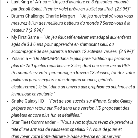
Last King of Africa – "
Un jeu d’aventure en 3 épisodes, imaginé
par Benoît Sokal. Premier volet prévu en Juillet sur iPad. (2.99€)"
Drums Challenge Charlie Morgan – "
Un jeu musical où vous vous
mesurez à l’un des meilleurs batteurs du monde ? Serez-vous à la
hauteur ? (2.99€)"
My First Game – "
Un jeu éducatif entièrement adapté aux enfants
âgés de 3 à 6 ans pour apprendre en s’amusant seul, ou
accompagné de ses parents à travers 12 activités variées. (3.99€)"
Yslandia – "
Un MMORPG dans la plus pure tradition qui propose
plus de 250 quêtes réparties sur 3 îles, dont une réservée au PVP.
Personnalisez votre personnage à travers 18 classes, fondez votre
guilde ou partez explorer des donjons uniques, générés
aléatoirement, le tout dans un univers aux graphismes sublimes et à
la musique envoutante."
Snake Galaxy HD – "
Fort de son succès sur iPhone, Snake Galaxy
prépare son retour sur iPad dans une version HD proposant des
planètes encore plus fun et détaillées."
Star Fleet Commander – "
Vous avez toujours rêvez de prendre la
tête d’une armada de vaisseaux spatiaux ? A vous de jouer et
d’envoyer votre flotte détruire la base adverse en observant