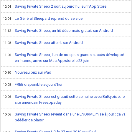
Saving Private Sheep 2 sort aujourd'hui sur l'App Store
12-04
Le Général Sheepard reprend du service
12-04
Saving Private Sheep, un hit désormais gratuit sur Android
11-12
Saving Private Sheep atterrit sur Android
11-08
Saving Private Sheep, l'un de nos plus grands succès développé
11-06
en interne, arrive sur Mac Appstore le 23 juin
Nouveau prix sur iPad
10-10
FREE disponible aujourd'hui
10-08
Saving Private Sheep est gratuit cette semaine avec Bulkypix et le
10-06
site américain Freeappaday
Saving Private Sheep revient dans une ENORME mise à jour : ça va
10-06
bêêêler de plaisir
Saving Private Sheep HD le 27 mai 2010 sur iPad