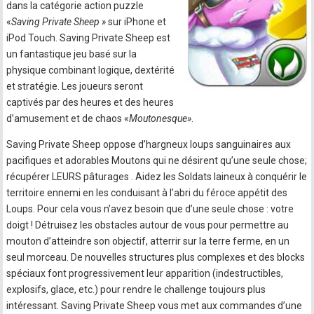
dans la catégorie action puzzle
«
Saving Private Sheep »
sur iPhone et
iPod Touch. Saving Private Sheep est
un fantastique jeu basé sur la
physique combinant logique, dextérité
et stratégie. Les joueurs seront
captivés par des heures et des heures
d’amusement et de chaos «
Moutonesque»
.
Saving Private Sheep oppose d’hargneux loups sanguinaires aux
pacifiques et adorables Moutons qui ne désirent qu’une seule chose;
récupérer LEURS pâturages . Aidez les Soldats laineux à conquérir le
territoire ennemi en les conduisant à l’abri du féroce appétit des
Loups. Pour cela vous n’avez besoin que d’une seule chose : votre
doigt ! Détruisez les obstacles autour de vous pour permettre au
mouton d’atteindre son objectif, atterrir sur la terre ferme, en un
seul morceau. De nouvelles structures plus complexes et des blocks
spéciaux font progressivement leur apparition (indestructibles,
explosifs, glace, etc.) pour rendre le challenge toujours plus
intéressant. Saving Private Sheep vous met aux commandes d’une