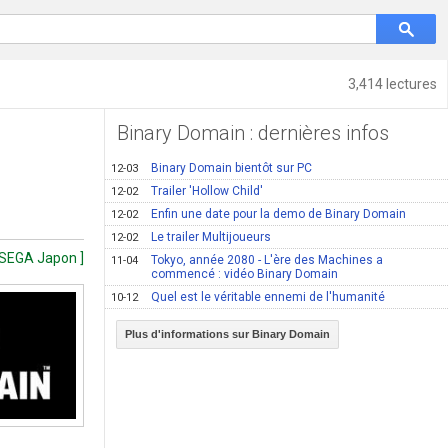
3,414 lectures
Binary Domain : dernières infos
Binary Domain bientôt sur PC
12-03
Trailer 'Hollow Child'
12-02
Enfin une date pour la demo de Binary Domain
12-02
Le trailer Multijoueurs
12-02
 SEGA Japon ]
Tokyo, année 2080 - L'ère des Machines a
11-04
commencé : vidéo Binary Domain
Quel est le véritable ennemi de l'humanité
10-12
Plus d'informations sur Binary Domain