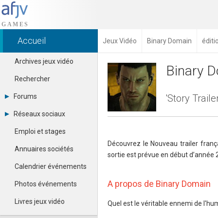
Accueil
Jeux Vidéo
Binary Domain
éditi
Archives jeux vidéo
Binary 
Rechercher
Forums
'Story Traile
Tous les forums
Réseaux sociaux
Créer un compte
Dailymotion
Se connecter
Emploi et stages
Facebook
Contacter un modérateur
Découvrez le Nouveau trailer franç
Google+
Annuaires sociétés
sortie est prévue en début d’année 
Instagram
Pinterest
Calendrier événements
Twitter
A propos de Binary Domain
Youtube
Photos événements
Livres jeux vidéo
Quel est le véritable ennemi de l'hu