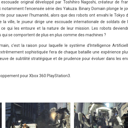
n escouade original développé par Toshihiro Nagoshi, créateur de fr
ec notamment l'encensée série des Yakuza. Binary Domain plonge le j
nte pour sauver l'humanité, alors que des robots ont envahi le Tokyo 
e la ville, le joueur dirige une escouade internationale de soldats de 
 ce qui les entoure et la nature de leur mission. Les robots deviendra
s qui se comportent de plus en plus comme des machines ?
in, c'est la raison pour laquelle le système d'Intelligence Artificie
 extrêmement sophistiquée fera de chaque bataille une expérience plu
preuve de subtilité stratégique et de prudence pour évoluer dans les 
eloppement pour Xbox 360 PlayStation3.