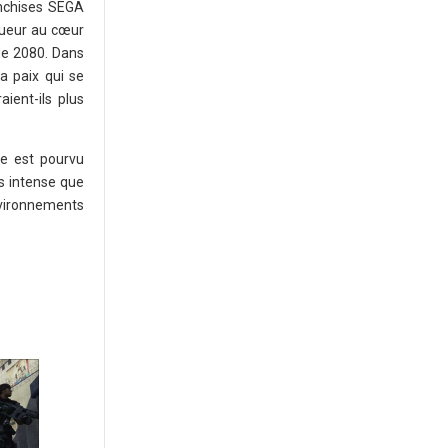
anchises SEGA
oueur au cœur
de 2080. Dans
la paix qui se
ient-ils plus
lle est pourvu
s intense que
environnements