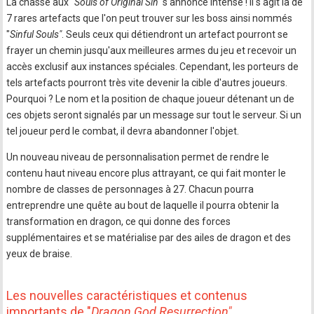
La chasse aux "
Souls of Original Sin"
s'annonce intense ! Il s'agit là de
7 rares artefacts que l'on peut trouver sur les boss ainsi nommés
"
Sinful Souls"
. Seuls ceux qui détiendront un artefact pourront se
frayer un chemin jusqu'aux meilleures armes du jeu et recevoir un
accès exclusif aux instances spéciales. Cependant, les porteurs de
tels artefacts pourront très vite devenir la cible d'autres joueurs.
Pourquoi ? Le nom et la position de chaque joueur détenant un de
ces objets seront signalés par un message sur tout le serveur. Si un
tel joueur perd le combat, il devra abandonner l'objet.
Un nouveau niveau de personnalisation permet de rendre le
contenu haut niveau encore plus attrayant, ce qui fait monter le
nombre de classes de personnages à 27. Chacun pourra
entreprendre une quête au bout de laquelle il pourra obtenir la
transformation en dragon, ce qui donne des forces
supplémentaires et se matérialise par des ailes de dragon et des
yeux de braise.
Les nouvelles caractéristiques et contenus
importants de "
Dragon God Resurrection"