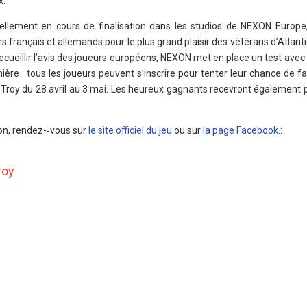
x.
ellement en cours de finalisation dans les studios de NEXON Europe,
 français et allemands pour le plus grand plaisir des vétérans d’Atlant
ecueillir l’avis des joueurs européens, NEXON met en place un test avec 
re : tous les joueurs peuvent s’inscrire pour tenter leur chance de fa
r Troy du 28 avril au 3 mai. Les heureux gagnants recevront également p
ion, rendez-­‐vous sur
le site officiel du jeu
ou sur
la page Facebook
.:
roy