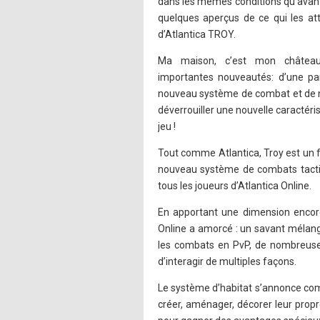
dans les mêmes conditions qu’avant.
quelques aperçus de ce qui les att
d’Atlantica TROY.
Ma maison, c’est mon château!
importantes nouveautés: d’une par
nouveau système de combat et de no
déverrouiller une nouvelle caractéri
jeu !
Tout comme Atlantica, Troy est un f
nouveau système de combats tactiq
tous les joueurs d’Atlantica Online.
En apportant une dimension encore 
Online a amorcé : un savant mélan
les combats en PvP, de nombreuses 
d’interagir de multiples façons.
Le système d’habitat s’annonce comm
créer, aménager, décorer leur propre