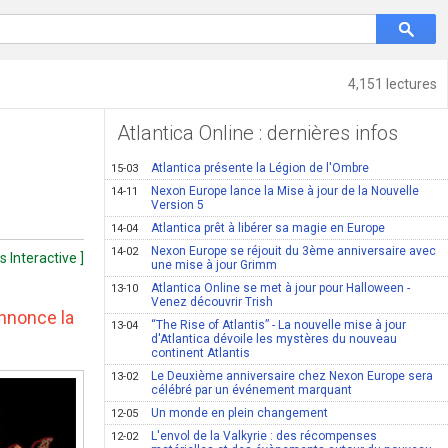
4,151 lectures
Atlantica Online : dernières infos
Atlantica présente la Légion de l'Ombre
15-03
Nexon Europe lance la Mise à jour de la Nouvelle
14-11
Version 5
Atlantica prêt à libérer sa magie en Europe
14-04
Nexon Europe se réjouit du 3ème anniversaire avec
14-02
s Interactive ]
une mise à jour Grimm
Atlantica Online se met à jour pour Halloween -
13-10
Venez découvrir Trish
nnonce la
“The Rise of Atlantis” - La nouvelle mise à jour
13-04
d'Atlantica dévoile les mystères du nouveau
continent Atlantis
Le Deuxième anniversaire chez Nexon Europe sera
13-02
célébré par un événement marquant
Un monde en plein changement
12-05
L'envol de la Valkyrie : des récompenses
12-02