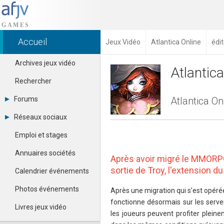
Accueil
Jeux Vidéo
Atlantica Online
édit
Archives jeux vidéo
Atlantica
Rechercher
Forums
Atlantica On
Tous les forums
Réseaux sociaux
Créer un compte
Dailymotion
Se connecter
Emploi et stages
Facebook
Contacter un modérateur
Google+
Annuaires sociétés
Après avoir migré le MMORP
Instagram
Pinterest
sortie de Troy, l'extension du
Calendrier événements
Twitter
Youtube
Photos événements
Après une migration qui s’est opéré
fonctionne désormais sur les serv
Livres jeux vidéo
les joueurs peuvent profiter plei