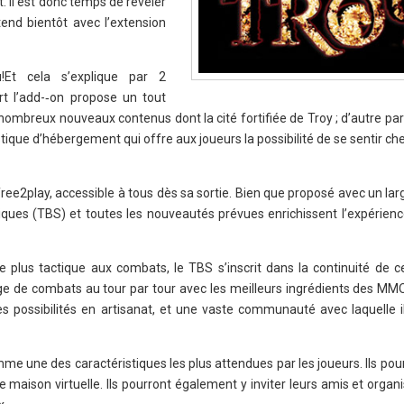
 Il est donc temps de révéler
end bientôt avec l’extension
Et cela s’explique par 2
t l’add-­‐on propose un tout
mbreux nouveaux contenus dont la cité fortifiée de Troy ; d’autre part
stique d’hébergement qui offre aux joueurs la possibilité de se sentir ch
ree2play, accessible à tous dès sa sortie. Bien que proposé avec un lar
ues (TBS) et toutes les nouveautés prévues enrichissent l’expérienc
plus tactique aux combats, le TBS s’inscrit dans la continuité de ce
ge de combats au tour par tour avec les meilleurs ingrédients des
possibilités en artisanat, et une vaste communauté avec laquelle il
e une des caractéristiques les plus attendues par les joueurs. Ils pou
 maison virtuelle. Ils pourront également y inviter leurs amis et organ