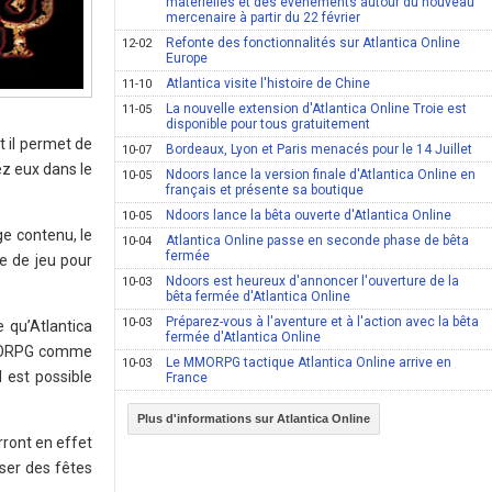
matérielles et des évènements autour du nouveau
mercenaire à partir du 22 février
Refonte des fonctionnalités sur Atlantica Online
12-02
Europe
Atlantica visite l'histoire de Chine
11-10
La nouvelle extension d'Atlantica Online Troie est
11-05
disponible pour tous gratuitement
 il permet de
Bordeaux, Lyon et Paris menacés pour le 14 Juillet
10-07
ez eux dans le
Ndoors lance la version finale d'Atlantica Online en
10-05
français et présente sa boutique
Ndoors lance la bêta ouverte d'Atlantica Online
10-05
ge contenu, le
Atlantica Online passe en seconde phase de bêta
10-04
fermée
e de jeu pour
Ndoors est heureux d'annoncer l'ouverture de la
10-03
bêta fermée d'Atlantica Online
Préparez-vous à l'aventure et à l'action avec la bêta
10-03
 qu’Atlantica
fermée d'Atlantica Online
 MMORPG comme
Le MMORPG tactique Atlantica Online arrive en
10-03
 est possible
France
Plus d'informations sur Atlantica Online
rront en effet
iser des fêtes