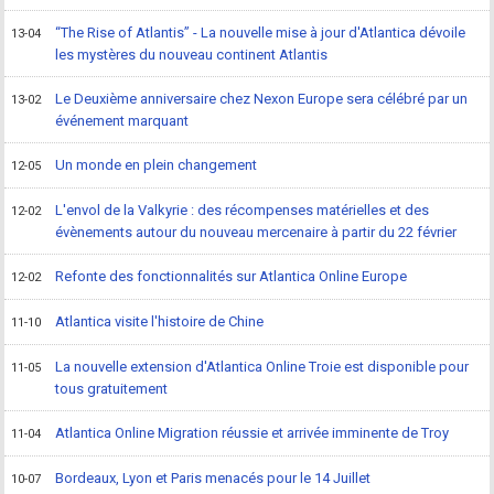
“The Rise of Atlantis” - La nouvelle mise à jour d'Atlantica dévoile
13-04
les mystères du nouveau continent Atlantis
Le Deuxième anniversaire chez Nexon Europe sera célébré par un
13-02
événement marquant
Un monde en plein changement
12-05
L'envol de la Valkyrie : des récompenses matérielles et des
12-02
évènements autour du nouveau mercenaire à partir du 22 février
Refonte des fonctionnalités sur Atlantica Online Europe
12-02
Atlantica visite l'histoire de Chine
11-10
La nouvelle extension d'Atlantica Online Troie est disponible pour
11-05
tous gratuitement
Atlantica Online Migration réussie et arrivée imminente de Troy
11-04
Bordeaux, Lyon et Paris menacés pour le 14 Juillet
10-07