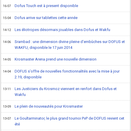
Dofus Touch est à present disponible
16-07
Dofus arrive sur tablettes cette année
15-04
Les éliotropes désormais jouables dans Dofus et Wakfu
14-12
Srambad : une dimension divine pleine d'embûches sur DOFUS et
14-06
WAKFU, disponible le 17 juin 2014
Krosmaster Arena prend une nouvelle dimension
14-05
DOFUS s'offre de nouvelles fonctionnalités avec la mise à jour
14-04
2.19, disponible
Les Justiciers du Krosmoz viennent en renfort dans Dofus et
13-11
Wakfu
Le plein de nouveautés pour Krosmaster
13-09
Le Goultarminator, le plus grand tournoi PvP de DOFUS revient cet
13-07
été