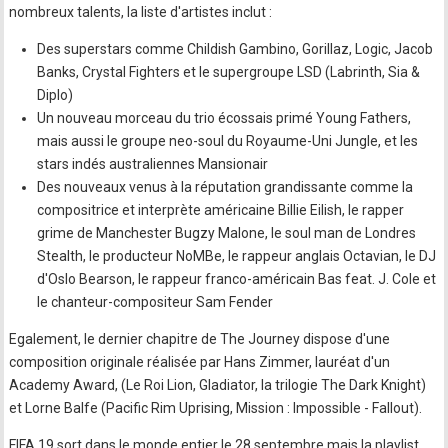
nombreux talents, la liste d'artistes inclut :
Des superstars comme Childish Gambino, Gorillaz, Logic, Jacob
Banks, Crystal Fighters et le supergroupe LSD (Labrinth, Sia &
Diplo)
Un nouveau morceau du trio écossais primé Young Fathers,
mais aussi le groupe neo-soul du Royaume-Uni Jungle, et les
stars indés australiennes Mansionair
Des nouveaux venus à la réputation grandissante comme la
compositrice et interprète américaine Billie Eilish, le rapper
grime de Manchester Bugzy Malone, le soul man de Londres
Stealth, le producteur NoMBe, le rappeur anglais Octavian, le DJ
d'Oslo Bearson, le rappeur franco-américain Bas feat. J. Cole et
le chanteur-compositeur Sam Fender
Egalement, le dernier chapitre de The Journey dispose d'une
composition originale réalisée par Hans Zimmer, lauréat d'un
Academy Award, (Le Roi Lion, Gladiator, la trilogie The Dark Knight)
et Lorne Balfe (Pacific Rim Uprising, Mission : Impossible - Fallout).
FIFA 19 sort dans le monde entier le 28 septembre mais la playlist