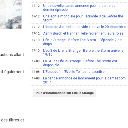
Une nouvelle bande-annonce pour la sortie du
17-12
dernier épisode
Une sortie mondiale pour l'épisode 3 de Before the
17-12
Storm
L'épisode 3 « l'enfer est vide » arrive le 20 décembre
17-12
Ashly Burch et Hannah Telle reprennent leurs rôles
17-12
Life is Strange : Before The Storm - L'épisode 2 est
17-10
dispo
L'ep 2 de Life is Strange : Before the Storm arrive le
17-10
ctions allant
19/10
La BO de Life is Strange : Before The Storm est
17-09
disponible
ont également
L'Episode 1 : "Eveille-Toi" est disponible
17-08
La bande-annonce de lancement pour la gamescom
17-08
2017
Plus d'informations sur Life Is Strange
es filtres et