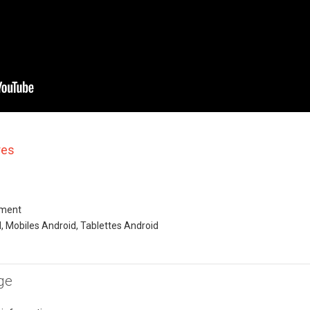
res
nment
d, Mobiles Android, Tablettes Android
nge