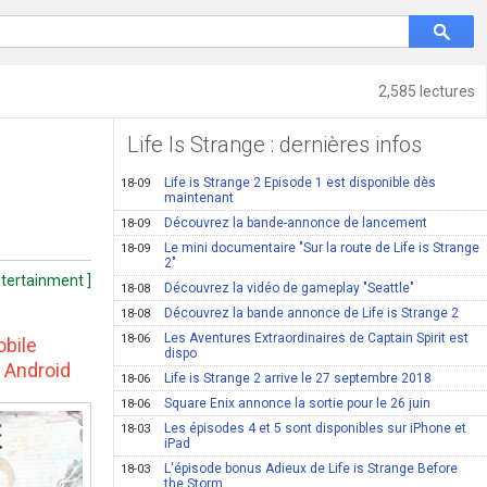
2,585 lectures
Life Is Strange : dernières infos
Life is Strange 2 Episode 1 est disponible dès
18-09
maintenant
Découvrez la bande-annonce de lancement
18-09
Le mini documentaire "Sur la route de Life is Strange
18-09
2"
ntertainment ]
Découvrez la vidéo de gameplay "Seattle"
18-08
Découvrez la bande annonce de Life is Strange 2
18-08
Les Aventures Extraordinaires de Captain Spirit est
18-06
obile
dispo
r Android
Life is Strange 2 arrive le 27 septembre 2018
18-06
Square Enix annonce la sortie pour le 26 juin
18-06
Les épisodes 4 et 5 sont disponibles sur iPhone et
18-03
iPad
L'épisode bonus Adieux de Life is Strange Before
18-03
the Storm