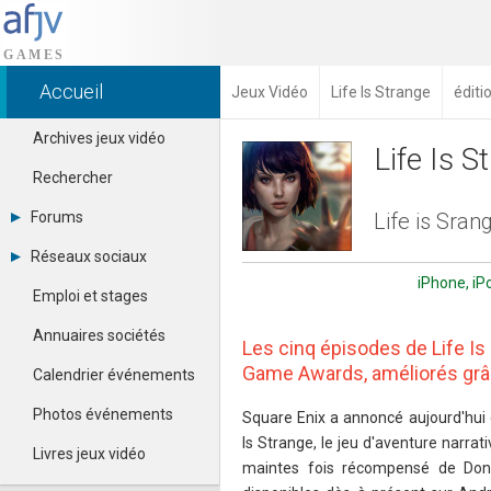
Accueil
Jeux Vidéo
Life Is Strange
éditi
Archives jeux vidéo
Life Is S
Rechercher
Forums
Life is Sran
Tous les forums
Réseaux sociaux
Créer un compte
iPhone, iP
Dailymotion
Se connecter
Emploi et stages
Facebook
Contacter un modérateur
Google+
Annuaires sociétés
Les cinq épisodes de Life Is 
Instagram
Pinterest
Game Awards, améliorés grâce
Calendrier événements
Twitter
Youtube
Photos événements
Square Enix a annoncé aujourd'hui 
Is Strange, le jeu d'aventure narrativ
Livres jeux vidéo
maintes fois récompensé de Dont