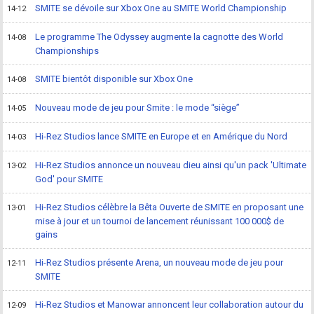
SMITE se dévoile sur Xbox One au SMITE World Championship
14-12
Le programme The Odyssey augmente la cagnotte des World
14-08
Championships
SMITE bientôt disponible sur Xbox One
14-08
Nouveau mode de jeu pour Smite : le mode “siège”
14-05
Hi-Rez Studios lance SMITE en Europe et en Amérique du Nord
14-03
Hi-Rez Studios annonce un nouveau dieu ainsi qu'un pack 'Ultimate
13-02
God' pour SMITE
Hi-Rez Studios célèbre la Bêta Ouverte de SMITE en proposant une
13-01
mise à jour et un tournoi de lancement réunissant 100 000$ de
gains
Hi-Rez Studios présente Arena, un nouveau mode de jeu pour
12-11
SMITE
Hi-Rez Studios et Manowar annoncent leur collaboration autour du
12-09