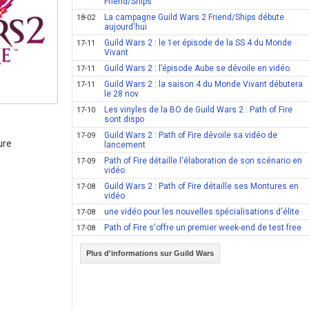
Friend/Ships
La campagne Guild Wars 2 Friend/Ships débute
18-02
aujourd'hui
Guild Wars 2 : le 1er épisode de la SS 4 du Monde
17-11
Vivant
Guild Wars 2 : l’épisode Aube se dévoile en vidéo
17-11
Guild Wars 2 : la saison 4 du Monde Vivant débutera
17-11
le 28 nov
Les vinyles de la BO de Guild Wars 2 : Path of Fire
17-10
sont dispo
Guild Wars 2 : Path of Fire dévoile sa vidéo de
17-09
ure
lancement
Path of Fire détaille l'élaboration de son scénario en
17-09
vidéo
Guild Wars 2 : Path of Fire détaille ses Montures en
17-08
vidéo
une vidéo pour les nouvelles spécialisations d'élite
17-08
Path of Fire s'offre un premier week-end de test free
17-08
Plus d'informations sur Guild Wars