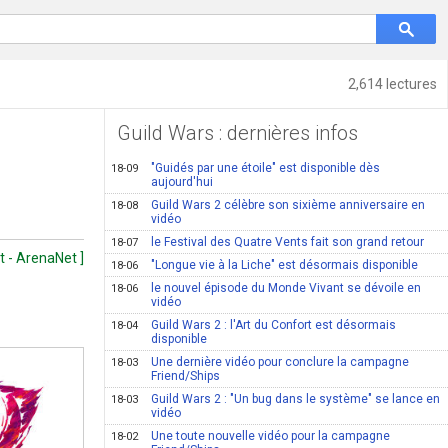
2,614 lectures
Guild Wars : dernières infos
"Guidés par une étoile" est disponible dès
18-09
aujourd'hui
Guild Wars 2 célèbre son sixième anniversaire en
18-08
vidéo
le Festival des Quatre Vents fait son grand retour
18-07
t - ArenaNet ]
"Longue vie à la Liche" est désormais disponible
18-06
le nouvel épisode du Monde Vivant se dévoile en
18-06
vidéo
Guild Wars 2 : l'Art du Confort est désormais
18-04
disponible
Une dernière vidéo pour conclure la campagne
18-03
Friend/Ships
Guild Wars 2 : "Un bug dans le système" se lance en
18-03
vidéo
Une toute nouvelle vidéo pour la campagne
18-02