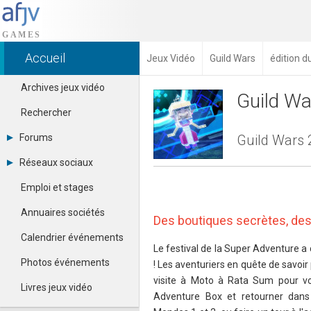
Accueil
Jeux Vidéo
Guild Wars
édition 
Archives jeux vidéo
Guild Wa
Rechercher
Forums
Guild Wars 2
Tous les forums
Réseaux sociaux
Créer un compte
Dailymotion
Se connecter
Emploi et stages
Facebook
Contacter un modérateur
Google+
Annuaires sociétés
Des boutiques secrètes, des
Instagram
Pinterest
Calendrier événements
Twitter
Le festival de la Super Adventure 
Youtube
Photos événements
! Les aventuriers en quête de savoir
visite à Moto à Rata Sum pour v
Livres jeux vidéo
Adventure Box et retourner dans