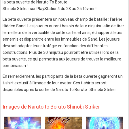
la beta ouverte de Naruto To Boruto
Shinobi Striker sur PlayStation4 du 23 au 25 février !
La beta ouverte présentera un nouveau champ de bataille : l'arène
Hidden Sand. Les joueurs auront besoin de leur ninjutsu afin de tirer
le meilleur de la verticalité de cette carte, et ainsi, échapper à leurs
ennemis et disparaitre entre les immeubles de Sand. Les joueurs
devront adapter leur stratégie en fonction des différentes
constructions. Plus de 30 ninjutsu pourront être utilisés lors de la
beta ouverte, ce qui permettra aux joueurs de trouver la meilleure
combinaison !
En remerciement, les participants de la beta ouverte gagneront un
t-shirt exclusif à l'image de leur avatar. Ces t-shirts seront
disponibles après la sortie de Naruto To Boruto : Shinobi Striker.
Images de Naruto to Boruto Shinobi Striker