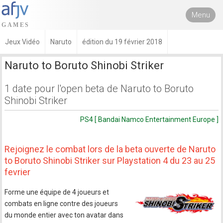
Menu
Jeux Vidéo
Naruto
édition du 19 février 2018
Naruto to Boruto Shinobi Striker
1 date pour l'open beta de Naruto to Boruto
Shinobi Striker
PS4 [ Bandai Namco Entertainment Europe ]
Rejoignez le combat lors de la beta ouverte de Naruto
to Boruto Shinobi Striker sur Playstation 4 du 23 au 25
fevrier
Forme une équipe de 4 joueurs et
combats en ligne contre des joueurs
du monde entier avec ton avatar dans