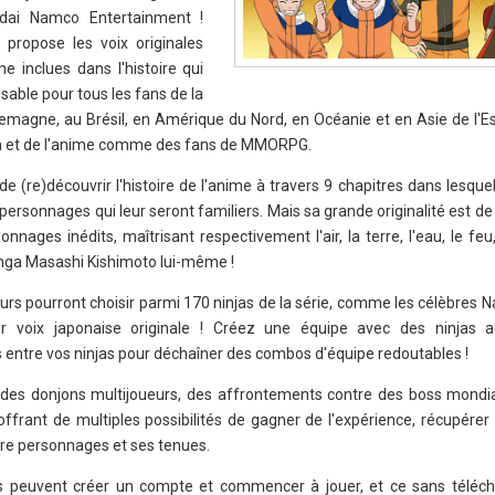
andai Namco Entertainment !
l propose les voix originales
e inclues dans l'histoire qui
nsable pour tous les fans de la
lemagne, au Brésil, en Amérique du Nord, en Océanie et en Asie de l'Est
ga et de l'anime comme des fans de MMORPG.
 (re)découvrir l'histoire de l'anime à travers 9 chapitres dans lesquel
 personnages qui leur seront familiers. Mais sa grande originalité est d
nnages inédits, maîtrisant respectivement l'air, la terre, l'eau, le feu,
anga Masashi Kishimoto lui-même !
eurs pourront choisir parmi 170 ninjas de la série, comme les célèbres 
r voix japonaise originale ! Créez une équipe avec des ninjas a
 entre vos ninjas pour déchaîner des combos d'équipe redoutables !
 des donjons multijoueurs, des affrontements contre des boss mondia
ffrant de multiples possibilités de gagner de l'expérience, récupérer
re personnages et ses tenues.
s peuvent créer un compte et commencer à jouer, et ce sans téléch