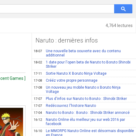
4,764 lectures
Naruto : dernières infos
Une nouvelle beta oouverte avec du contenu
18-07
additionnel
1 date pour l'open beta de Naruto to Boruto Shinobi
18-02
Striker
Sortie Naruto X Boruto Ninja Voltage
17-11
ncent Games ]
Crééz votre propre personnage
17-08
Un nouveau jeu mobile Naruto x Boruto Ninja
17-08
Voltage
Plus d'infos sur Naruto to Boruto : Shinobi Striker
17-07
Redécouvrez l'histoire Naruto
17-07
Naruto to Boruto : Boruto : Shinobi Striker annoncé
17-04
Naruto Online élu meilleur jeu sur web 2016 par
16-12
facebook
Le MMORPG Naruto Online est désormais disponible
16-10
en France