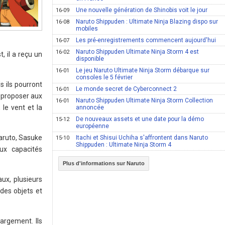
Une nouvelle génération de Shinobis voit le jour
16-09
Naruto Shippuden : Ultimate Ninja Blazing dispo sur
16-08
mobiles
Les pré-enregistrements commencent aujourd'hui
16-07
Naruto Shippuden Ultimate Ninja Storm 4 est
16-02
, il a reçu un
disponible
Le jeu Naruto Ultimate Ninja Storm débarque sur
16-01
consoles le 5 février
s ils pourront
Le monde secret de Cyberconnect 2
16-01
e proposer aux
Naruto Shippuden Ultimate Ninja Storm Collection
16-01
 le vent et la
annoncée
De nouveaux assets et une date pour la démo
15-12
européenne
Naruto, Sasuke
Itachi et Shisui Uchiha s'affrontent dans Naruto
15-10
Shippuden : Ultimate Ninja Storm 4
ux capacités
Plus d'informations sur Naruto
ux, plusieurs
 des objets et
argement. Ils