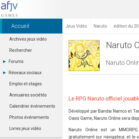
Accueil
Jeux Vidéo
Naruto
édition du 2
Archives jeux vidéo
Naruto O
Rechercher
Forums
Naruto Onli
Tous les forums
Réseaux sociaux
Créer un compte
Dailymotion
Se connecter
Emploi et stages
Facebook
Contacter un modérateur
Google+
Annuaires sociétés
Le RPG Naruto officiel jouab
Instagram
Pinterest
Calendrier événements
Twitter
Développé par Bandai Namco et Ten
Youtube
Photos événements
Oasis Game, Naruto Online sera disp
Livres jeux vidéo
Naruto Online est un MMORPG 
gratuitement sur navigateur, et le 