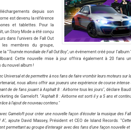
éléchargements depuis son
borne est devenu la référence
ones et tablettes. Pour la
alt, un Story Mode a été conçu
rs dans l'univers de Fall Out
ec les membres du groupe,
 la "
Tournée mondiale de Fall Out Boy"
, un événement créé pour l'album 
lboard. Cette nouvelle mise à jour offrira également à 20 fans u
 du nouvel album !
 Universal et de permettre à nos fans de faire vrombir leurs moteurs sur l
rtenariat, nous allons offrir aux joueurs une expérience de course intense 
ant de de fans jouant à Asphalt 8 : Airborne tous les jours"
, déclare Bau
rketing de Gameloft. "
Asphalt 8 : Airborne est sorti il y a 5 ans et contin
âce à l'ajout de nouveau contenu."
vec Gameloft pour créer une nouvelle façon d'écouter la musique des Fall
 A"
, ajoute David Massey, Président et CEO de Island Records. "
Cette
t permettant au groupe d'interagir avec des fans d'une façon nouvelle et