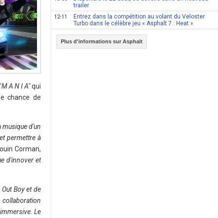
trailer
Entrez dans la compétition au volant du Veloster
12-11
Turbo dans le célèbre jeu « Asphalt 7 : Heat »
Plus d'informations sur Asphalt
"
M A N I A"
qui
ne chance de
a musique d'un
et permettre à
douin Corman,
ue d'innover et
 Out Boy et de
 collaboration
 immersive. Le