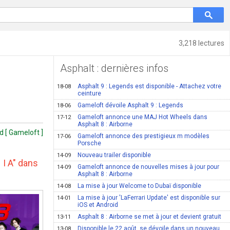
3,218 lectures
Asphalt : dernières infos
Asphalt 9 : Legends est disponible - Attachez votre
18-08
ceinture
Gameloft dévoile Asphalt 9 : Legends
18-06
Gameloft annonce une MAJ Hot Wheels dans
17-12
Asphalt 8 : Airborne
d [ Gameloft ]
Gameloft annonce des prestigieux m modèles
17-06
Porsche
Nouveau trailer disponible
14-09
 I A" dans
Gameloft annonce de nouvelles mises à jour pour
14-09
Asphalt 8 : Airborne
La mise à jour Welcome to Dubaï disponible
14-08
La mise à jour 'LaFerrari Update' est disponible sur
14-01
iOS et Android
Asphalt 8 : Airborne se met à jour et devient gratuit
13-11
Disponible le 22 août, se dévoile dans un nouveau
13-08