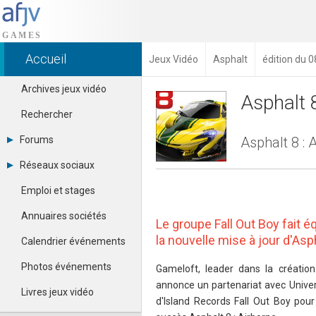
Accueil
Jeux Vidéo
Asphalt
édition du 0
Archives jeux vidéo
Asphalt 
Rechercher
Forums
Asphalt 8 :
Tous les forums
Réseaux sociaux
Créer un compte
Dailymotion
Se connecter
Emploi et stages
Facebook
Contacter un modérateur
Google+
Annuaires sociétés
Le groupe Fall Out Boy fait 
Instagram
Pinterest
la nouvelle mise à jour d'Asph
Calendrier événements
Twitter
Youtube
Photos événements
Gameloft, leader dans la création 
annonce un partenariat avec Univer
Livres jeux vidéo
d'Island Records Fall Out Boy pour