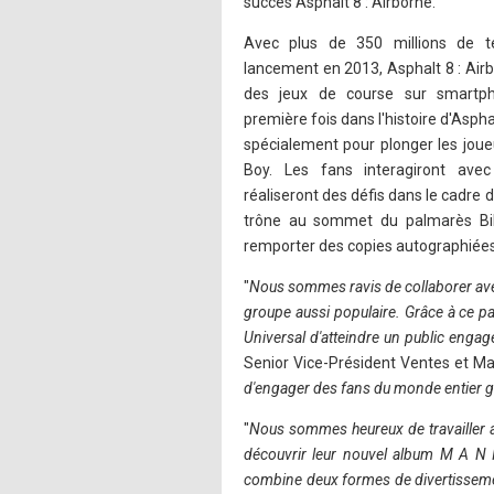
succès Asphalt 8 : Airborne.
Avec plus de 350 millions de t
lancement en 2013, Asphalt 8 : Air
des jeux de course sur smartph
première fois dans l'histoire d'Asph
spécialement pour plonger les joueu
Boy. Les fans interagiront av
réaliseront des défis dans le cadre de
trône au sommet du palmarès Bil
remporter des copies autographiées
"
Nous sommes ravis de collaborer avec
groupe aussi populaire. Grâce à ce pa
Universal d'atteindre un public engage
Senior Vice-Président Ventes et Ma
d'engager des fans du monde entier gr
"
Nous sommes heureux de travailler a
découvrir leur nouvel album M A N I
combine deux formes de divertissemen