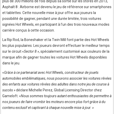
plus de 300 millions de fois depuis sa sortie sur les stores en 2013,
Asphalt 8 : Airborne est devenu le jeu de référence sur smartphones
et tablettes. Cette nouvelle mise à jour offre aux joueurs la
possibilité de gagner, pendant une durée limitée, trois voitures
signées Hot Wheels, en participant à l’un des trois nouveaux modes
carrière conçus à cette occasion.
La Rip Rod, la Boneshaker et la Twin Mill font partie des Hot Wheels
les plus populaires. Les joueurs devront effectuer le meilleur temps
sur le circuit «
Sector 8 »
, spécialement customisé aux couleurs de la
marque afin de gagner toutes les voitures Hot Wheels disponibles
dans le jeu.
«
Grâce à ce partenariat avec Hot Wheels, constructeur de jouets
automobiles emblématiques, nous pouvons associer les voitures rêvées
des enfants aux voitures rêvées des adultes dans notre jeu de course à
succès »
déclare Michelle Perez, Global Licensing Director chez
Gameloft. «
Nous sommes toujours autant enthousiastes de permettre à
nos joueurs de faire vrombir les moteurs encore plus fort grâce à du
contenu exclusif et captivant à chaque nouvelle mise à jour. »