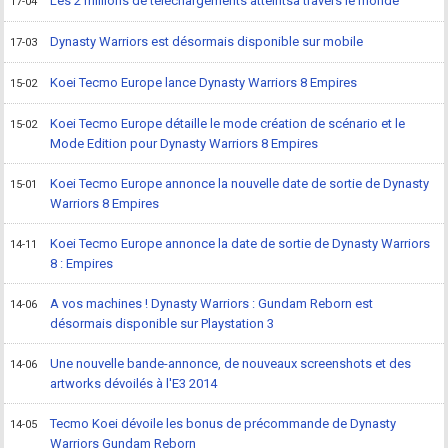
Les 2 millions de téléchargements atteintsà travers le monde
17-04
Dynasty Warriors est désormais disponible sur mobile
17-03
Koei Tecmo Europe lance Dynasty Warriors 8 Empires
15-02
Koei Tecmo Europe détaille le mode création de scénario et le
15-02
Mode Edition pour Dynasty Warriors 8 Empires
Koei Tecmo Europe annonce la nouvelle date de sortie de Dynasty
15-01
Warriors 8 Empires
Koei Tecmo Europe annonce la date de sortie de Dynasty Warriors
14-11
8 : Empires
A vos machines ! Dynasty Warriors : Gundam Reborn est
14-06
désormais disponible sur Playstation 3
Une nouvelle bande-annonce, de nouveaux screenshots et des
14-06
artworks dévoilés à l'E3 2014
Tecmo Koei dévoile les bonus de précommande de Dynasty
14-05
Warriors Gundam Reborn