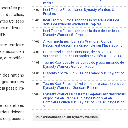
mobile
apportées par
Koei Tecmo Europe lance Dynasty Warriors 8
15-02
Empires
es des alliés,
Koei Tecmo Europe annonce la nouvelle date de
15-01
tes utilisées
sortie de Dynasty Warriors 8 Empires
tés et devenir
Koei Tecmo Europe annonce la date de sortie de
14-11
ire.
Dynasty Warriors 8 : Empires
A vos machines ! Dynasty Warriors : Gundam
14-06
ste territoire
Reborn est désormais disponible sur Playstation 3
is aussi d'en
Une nouvelle bande-annonce, de nouveaux
14-06
screenshots et des artworks dévoilés à l'E3 2014
o, et modifier
Tecmo Koei dévoile les bonus de précommande de
14-05
Dynasty Warriors Gundam Reborn
Disponible le 26 juin 2014 en France sur PlayStation
14-05
in des nations
3
nages uniques
Tecmo Koei Europe dévoile de nouveaux assets de
14-04
Dynasty Warriors : Gundam Reborn
la possibilité
Dynasty Warriors 8 : Xtreme Legends est désormais
14-04
disponible en France sur PlayStation 3 et en
Complète Edition sur PlayStation Vita et PlayStation
étroits et ses
3
rriers doivent
Plus d'informations sur Dynasty Warriors
s qui passent