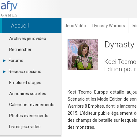
Accueil
Jeux Vidéo
Dynasty Warriors
éd
Archives jeux vidéo
Dynasty 
Rechercher
Forums
Koei Tecmo 
Edition pou
Tous les forums
Réseaux sociaux
Créer un compte
Dailymotion
Se connecter
Emploi et stages
Facebook
Contacter un modérateur
Google+
Koei Tecmo Europe détaille aujo
Annuaires sociétés
Instagram
Scénario et les Mode Edition de son
Pinterest
Calendrier événements
Warriors 8 Empires, dont le lancemen
Twitter
2015. L'éditeur publie également 
Youtube
Photos événements
des champs de bataille sur lesquels
Livres jeux vidéo
des monstres.