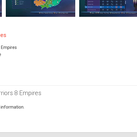
res
8 Empires
e
riors 8 Empires
 information.