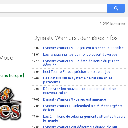
3,299 lectures
Dynasty Warriors : dernières infos
Dynasty Warriors 9 - Le jeu est à présent disponible
18-02
Les fonctionnalités du monde ouvert dévoilées
18-01
e Mode
Dynasty Warriors 9 - La date de sortie du jeu est
17-11
dévoilée
Koei Tecmo Europe précise la sortie du jeu
17-09
ecmo Europe ]
Des détails sur le système de bataille et les
17-08
plateforms
Découvrez les nouveautés des combats et un
17-06
nouveau trailer
Dynasty Warriors 9 - Le jeu est annoncé
17-05
Dynasty Warriors : Unleashed a été téléchargé 5M
17-05
de fois
Les 2 millions de téléchargements atteintsà travers
17-04
le monde
Dynasty Warriors est désormais disponible sur
17-03