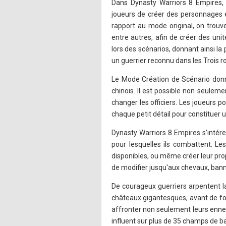
Dans Dynasty Warriors 8 Empires,
joueurs de créer des personnages e
rapport au mode original, on trouve 
entre autres, afin de créer des un
lors des scénarios, donnant ainsi la 
un guerrier reconnu dans les Trois ro
Le Mode Création de Scénario donne 
chinois. Il est possible non seule
changer les officiers. Les joueurs po
chaque petit détail pour constitue
Dynasty Warriors 8 Empires s'intéres
pour lesquelles ils combattent. L
disponibles, ou même créer leur prop
de modifier jusqu'aux chevaux, banniè
De courageux guerriers arpentent la
châteaux gigantesques, avant de fon
affronter non seulement leurs enne
influent sur plus de 35 champs de bat