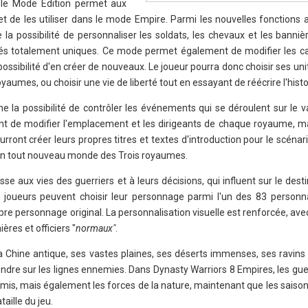
 le Mode Edition permet aux
t de les utiliser dans le mode Empire. Parmi les nouvelles fonctions 
la possibilité de personnaliser les soldats, les chevaux et les bannièr
ités totalement uniques. Ce mode permet également de modifier les car
possibilité d'en créer de nouveaux. Le joueur pourra donc choisir ses uni
yaumes, ou choisir une vie de liberté tout en essayant de réécrire l'histo
la possibilité de contrôler les événements qui se déroulent sur le va
ment de modifier l'emplacement et les dirigeants de chaque royaume, ma
urront créer leurs propres titres et textes d'introduction pour le scénari
r un tout nouveau monde des Trois royaumes.
se aux vies des guerriers et à leurs décisions, qui influent sur le dest
es joueurs peuvent choisir leur personnage parmi l'un des 83 person
re personnage original. La personnalisation visuelle est renforcée, avec 
res et officiers "
normaux"
.
 Chine antique, ses vastes plaines, ses déserts immenses, ses ravins 
dre sur les lignes ennemies. Dans Dynasty Warriors 8 Empires, les gue
mis, mais également les forces de la nature, maintenant que les saison
aille du jeu.