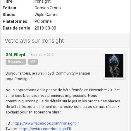
Titre
: Ironsight
Editeur
: Gamigo Group
Studio
: Wiple Games
Plateformes
: PC online
Date de sortie
: 2018-00-00
Votre avis sur Ironsight
GM_Flloyd
18 octobre 2017
Répondre
MP
Bonjour à tous, je suis Flloyd, Community Manager
pour “Ironsight”.
Nous approchons de la phase de bêta fermée en Novembre 2017 et
aimerions bien avoir vos premières impressions. Nous
communiquerons plus de détails sur le jeu et les prochaines phases
de bêta très prochainement donc restez connectés sur nos réseaux
sociaux pour en apprendre plus :
FB :
https://www.facebook.com/IronsightFr
Twitter :
https://twitter.com/IronsightFR